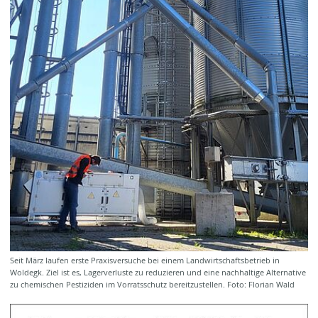
Seit März laufen erste Praxisversuche bei einem Landwirtschaftsbetrieb in
Woldegk. Ziel ist es, Lagerverluste zu reduzieren und eine nachhaltige Alternative
zu chemischen Pestiziden im Vorratsschutz bereitzustellen. Foto: Florian Wald