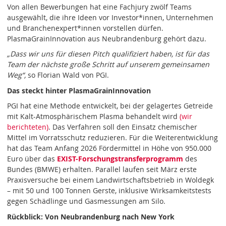
Von allen Bewerbungen hat eine Fachjury zwölf Teams
ausgewählt, die ihre Ideen vor Investor*innen, Unternehmen
und Branchenexpert*innen vorstellen dürfen.
PlasmaGrainInnovation aus Neubrandenburg gehört dazu.
„Dass wir uns für diesen Pitch qualifiziert haben, ist für das
Team der nächste große Schritt auf unserem gemeinsamen
Weg“,
so Florian Wald von PGI.
Das steckt hinter PlasmaGrainInnovation
PGI hat eine Methode entwickelt, bei der gelagertes Getreide
mit Kalt-Atmosphärischem Plasma behandelt wird
(wir
berichteten)
. Das Verfahren soll den Einsatz chemischer
Mittel im Vorratsschutz reduzieren. Für die Weiterentwicklung
hat das Team Anfang 2026 Fördermittel in Höhe von 950.000
Euro über das
EXIST-Forschungstransferprogramm
des
Bundes (BMWE) erhalten. Parallel laufen seit März erste
Praxisversuche bei einem Landwirtschaftsbetrieb in Woldegk
– mit 50 und 100 Tonnen Gerste, inklusive Wirksamkeitstests
gegen Schädlinge und Gasmessungen am Silo.
Rückblick: Von Neubrandenburg nach New York