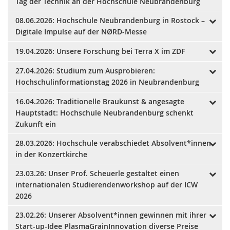
Tag der Technik an der Hochschule Neubrandenburg
08.06.2026: Hochschule Neubrandenburg in Rostock –
07.07.2026: Wenn der Campus zum
Digitale Impulse auf der NØRD-Messe
Versuchslabor wird: Tag der
19.04.2026: Unsere Forschung bei Terra X im ZDF
08.06.2026: Hochschule
Technik an der Hochschule
27.04.2026: Studium zum Ausprobieren:
Neubrandenburg in Rostock –
19.04.2026: Unsere Forschung bei
Neubrandenburg
Hochschulinformationstag 2026 in Neubrandenburg
Digitale Impulse auf der NØRD-
Terra X im ZDF
16.04.2026: Traditionelle Braukunst & angesagte
27.04.2026: Studium zum
Messe
Hauptstadt: Hochschule Neubrandenburg schenkt
Ausprobieren:
Zukunft ein
Hochschulinformationstag 2026 in
28.03.2026: Hochschule verabschiedet Absolvent*innen
16.04.2026: Traditionelle Braukunst
in der Konzertkirche
Neubrandenburg
& angesagte Hauptstadt:
23.03.26: Unser Prof. Scheuerle gestaltet einen
28.03.2026: Hochschule
Hochschule Neubrandenburg
internationalen Studierendenworkshop auf der ICW
verabschiedet Absolvent*innen in
2026
schenkt Zukunft ein
der Konzertkirche
23.02.26: Unserer Absolvent*innen gewinnen mit ihrer
23.03.26: Unser Prof. Scheuerle
Start-up-Idee PlasmaGrainInnovation diverse Preise