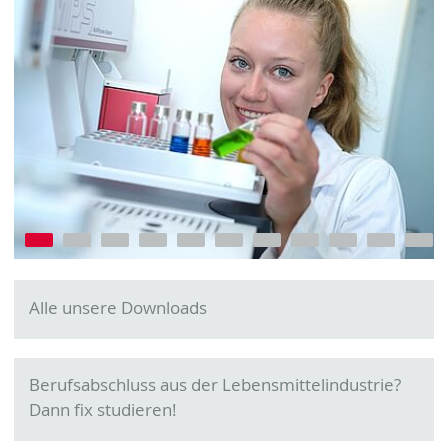
Go to slide 1
Go to slide 2
Go to slide 3
Go to slide 4
Go to slide 5
Go to slide 6
Go to slide 7
Go to slide 8
Go to slide 9
Go to slide 10
Go to slide 11
Alle unsere Downloads
Berufsabschluss aus der Lebensmittelindustrie?
Dann fix studieren!