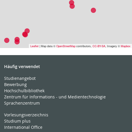
Leaflet
| Map data ©
OpenStreetMap
contributors,
CC-BY-SA
, Imagery ©
Mapbox
Häufig verwendet
Studienangebot
Bewerbung
Hochschulbibliothek
Zentrum für Informations - und Medientechnologie
Sprachenzentrum
Vorlesungsverzeichnis
Studium plus
International Office