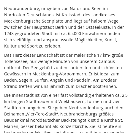
Neubrandenburg, umgeben von Natur und Seen im
Nordosten Deutschlands, ist Kreisstadt des Landkreises
Mecklenburgische Seenplatte und liegt auf halbem Wege
zwischen der Hauptstadt Berlin und der Ostseeküste. In der
1248 gegründeten Stadt mit ca. 65.000 Einwohnern finden
sich vielfältige und anspruchsvolle Möglichkeiten, Kunst,
Kultur und Sport zu erleben.
Das Herz dieser Landschaft ist der malerische 17 km² große
Tollensesee, nur wenige Minuten von unserem Campus
entfernt. Der See gehört zu den saubersten und schönsten
Gewässern in Mecklenburg-Vorpommern. Er ist ideal zum
Baden, Segeln, Surfen, Angeln und Paddeln. Am Brodaer
Strand treffen wir uns jährlich zum Drachenbootrennen.
Die Innenstadt ist von einer fast vollständig erhaltenen ca. 2,5
km langen Stadtmauer mit Wiekhäusern, Türmen und vier
Stadttoren umgeben. Sie geben Neubrandenburg auch den
Beinamen „Vier-Tore-Stadt“. Neubrandenburgs größtes
Baudenkmal norddeutscher Backsteingotik ist die Kirche St.
Marien, besser bekannt als Konzertkirche. Sie ist heute ein
hochmoderner Musikveranstaltungssaal mit hervorragender