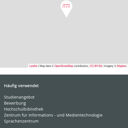
Leaflet
| Map data ©
OpenStreetMap
contributors,
CC-BY-SA
, Imagery ©
Mapbox
Häufig verwendet
Studienangebot
Bewerbung
Hochschulbibliothek
Zentrum für Informations - und Medientechnologie
Sprachenzentrum