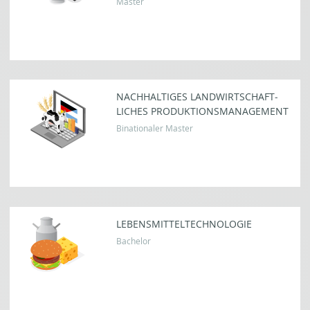
Master
NACH­HALTIGES LANDWIRTSCHAFT­
LICHES PRO­DUKTIONS­MANAGEMENT
Binationaler Master
LEBENS­MITTEL­TECHNOLOGIE
Bachelor