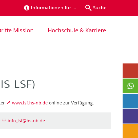
Informationen für …
Suche
ritte Mission
Hochschule & Karriere
IS-LSF)
ter
www.lsf.hs-nb.de
online zur Verfügung.
r
info_lsf
@hs-nb
.de