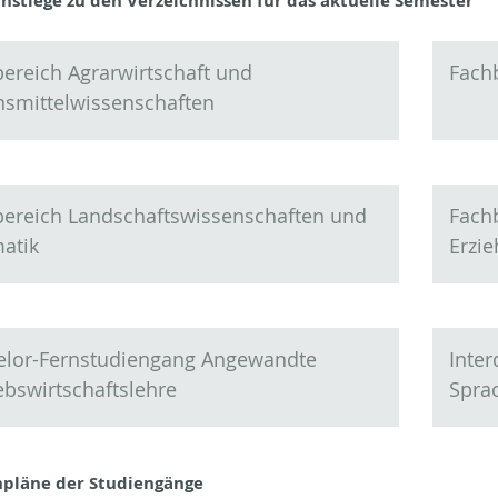
instiege zu den Verzeichnissen für das aktuelle Semester
ereich Agrarwirtschaft und
Fach
smittelwissenschaften
ereich Landschaftswissenschaften und
Fachb
atik
Erzi
elor-Fernstudiengang Angewandte
Inter
ebswirtschaftslehre
Spra
pläne der Studiengänge