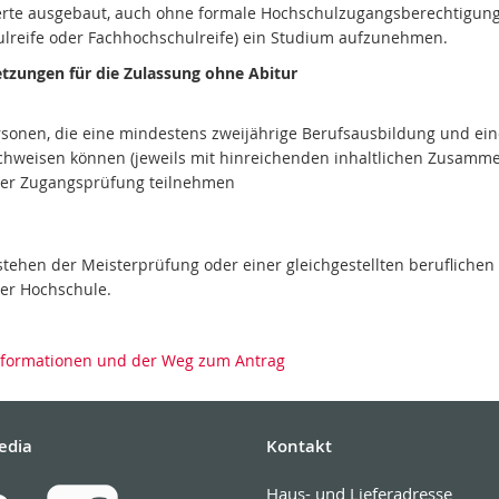
ierte ausgebaut, auch ohne formale Hochschulzugangsberechtigun
lreife oder Fachhochschulreife) ein Studium aufzunehmen.
tzungen für die Zulassung ohne Abitur
sonen, die eine mindestens zweijährige Berufsausbildung und eine
chweisen können (jeweils mit hinreichenden inhaltlichen Zusam
ner Zugangsprüfung teilnehmen
stehen der Meisterprüfung oder einer gleichgestellten berufliche
ner Hochschule.
nformationen und der Weg zum Antrag
edia
Kontakt
Haus- und Lieferadresse