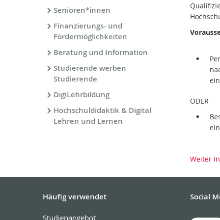
Qualifiz
Senioren*innen
Hochschu
Finanzierungs- und
Vorausse
Fördermöglichkeiten
Beratung und Information
Per
Studierende werben
na
Studierende
ei
DigiLehrbildung
ODER
Hochschuldidaktik & Digital
Be
Lehren und Lernen
ei
Weiter I
Häufig verwendet
Social M
Studienangebot