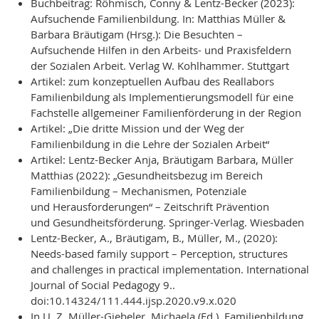
Buchbeitrag: Röhmisch, Conny & Lentz-Becker (2023):
Aufsuchende Familienbildung. In: Matthias Müller &
Barbara Bräutigam (Hrsg.): Die Besuchten –
Aufsuchende Hilfen in den Arbeits- und Praxisfeldern
der Sozialen Arbeit. Verlag W. Kohlhammer. Stuttgart
Artikel: zum konzeptuellen Aufbau des Reallabors
Familienbildung als Implementierungsmodell für eine
Fachstelle allgemeiner Familienförderung in der Region
Artikel: „Die dritte Mission und der Weg der
Familienbildung in die Lehre der Sozialen Arbeit“
Artikel: Lentz-Becker Anja, Bräutigam Barbara, Müller
Matthias (2022): „Gesundheitsbezug im Bereich
Familienbildung – Mechanismen, Potenziale
und Herausforderungen“ – Zeitschrift Prävention
und Gesundheitsförderung. Springer-Verlag. Wiesbaden
Lentz-Becker, A., Bräutigam, B., Müller, M., (2020):
Needs-based family support – Perception, structures
and challenges in practical implementation. International
Journal of Social Pedagogy 9..
doi:10.14324/111.444.ijsp.2020.v9.x.020
In U. Z. Müller-Giebeler, Michaela (Ed.), Familienbildung