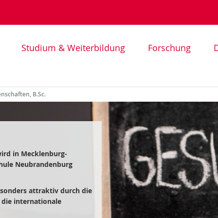
Studium & Weiterbildung
Forschung
D
nschaften, B.Sc.
ird in Mecklenburg-
chule Neubrandenburg
sonders attraktiv durch die
 die internationale