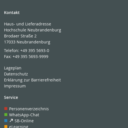
Wissenschaftliches Arbeiten - Regelungen zum
wissenschaftlichen Arbeiten
Kontakt
Wohnheime auf dem Campus -
Studentenwerk
Greifwald
Haus- und Lieferadresse
Hochschule Neubrandenburg
Z
Brodaer Straße 2
17033 Neubrandenburg
Zugangsprüfung
- Studieren ohne Abitur oder
Fachhochschulreife
Telefon:
+49 395 5693-0
Fax:
+49 395 5693-9999
Haben Sie Wünsche, Anregungen, Ergänzungsvorschläge
für das Glossar bzw. den Seiteninhalt? Dann wenden Sie
Lageplan
sich bitte an:
Datenschutz
Erklärung zur Barrierefreiheit
Impressum
Service
Personenverzeichnis
WhatsApp-Chat
SB-Online
eLearning