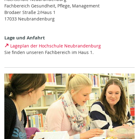
Fachprüfungs- und -studienordnungen unseres
Fachbereich Gesundheit, Pflege, Management
Fachbereiches
Brodaer Straße 2/Haus 1
Fachschaftsrat unseres Fachbereiches
17033 Neubrandenburg
G
(studentische) Gremienarbeit als Wahlpflichtfach
Lage und Anfahrt
(Informationen dazu u. a. auf den Seiten zur Arbeit
Lageplan der Hochschule Neubrandenburg
der
Prüfungsauschüsse
)
Sie finden unseren Fachbereich im Haus 1.
H
Hochschulinformationstag (HIT)
Hospitationen im Studiengang Management und
Versorgung in Gesundheit und Pflege
I
Immatrikulations- und Prüfungsamt
Individuelles Teilzeitstudium
Informationen für Erstsemester
K