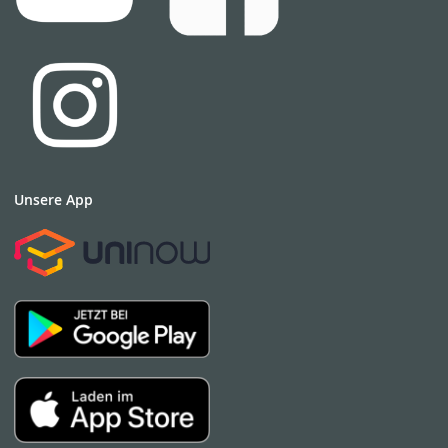
in der Moodle-Lernplattform
Studiendekan*in unseres Fachbereiches und die
Stellvertretung
Studienordnungen (siehe Fachprüfungs- und -
studienordnungen)
Studienpläne
(finden Sie als Anlage 1 in den
jeweiligen Fachprüfungs- und in den
Fachstudienordnungen)
StudiumPLUS der Hochschule Neubrandenburg
Unsere App
T
Teilzeitstudium
Titelblätter für die schriftlichen
Ausarbeitungen/Bachelor- und Masterarbeiten
V
Vorlesungsplan
Vorlesungsverzeichnis im LSF
W