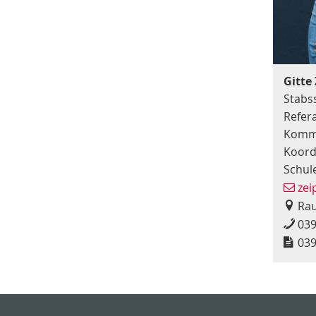
Gitte 
Stabss
Refer
Kommu
Koord
Schul
zei
Rau
039
039