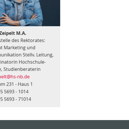
Zeipelt M.A.
telle des Rektorates:
at Marketing und
nikation Stellv. Leitung,
inatorin Hochschule-
e, Studienberaterin
pelt
@hs-nb
.de
m 231 - Haus 1
5 5693 - 1014
5 5693 - 71014