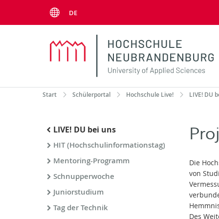
Menu
DE
Start
Schülerportal
Hochschule Live!
LIVE! DU b
Pro
LIVE! DU bei uns
HIT (Hochschulinformationstag)
Mentoring-Programm
Die Hoch
von Stud
Schnupperwoche
Vermessu
Juniorstudium
verbunde
Hemmniss
Tag der Technik
Des Weit