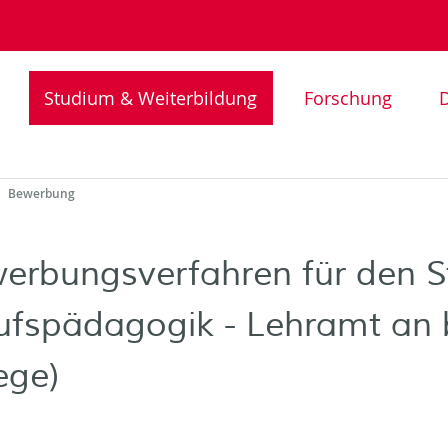
Studium & Weiterbildung
Forschung
D
Bewerbung
erbungsverfahren für den 
ufspädagogik - Lehramt an b
ege)