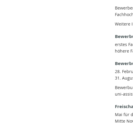
Bewerber
Fachhoch
Weitere 
Bewerb
erstes F
höhere 
Bewerbu
28. Febr
31. Augu
Bewerbun
uni-assi
Freisch
Mai für 
Mitte N