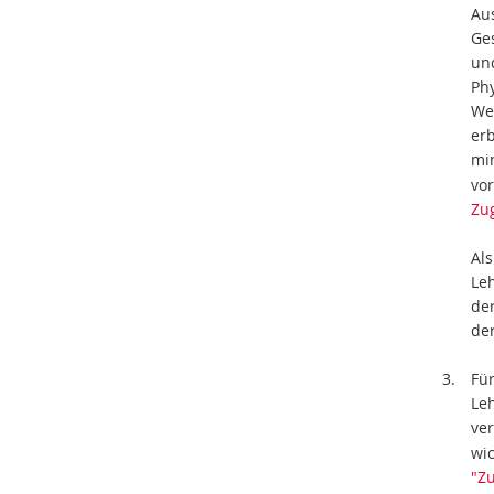
Au
Ge
und
Phy
We
er
min
vo
Zu
Al
Le
de
de
Für
Le
ve
wi
"Z