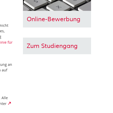
Online-Bewerbung
nicht
es,
g
linie für
Zum Studiengang
tung an
n auf
 Alle
unter