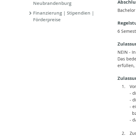
Abschlu
Neubrandenburg
Bachelor 
Finanzierung | Stipendien |
Förderpreise
Regelst
6 Semest
Zulassu
NEIN - I
Das bede
erfüllen
Zulassu
Vo
- d
- 
- e
bz
- 
Zu