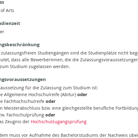
ss
of Arts
udienzeit
er
ngsbeschränkung
n zulassungsfreien Studiengängen sind die Studienplätze nicht beg
utet, dass alle BewerberInnen, die die Zulassungsvoraussetzunge
, zum Studium zugelassen werden.
ngsvoraussetzungen
raussetzung für die Zulassung zum Studium ist:
ie Allgemeine Hochschulreife (Abitur)
oder
die Fachhochschulreife
oder
in Meisterabschluss bzw. eine gleichgestellte berufliche Fortbildun
w. Fachschulprüfung
oder
das Zeugnis der
Hochschulzugangsprüfung
dem muss vor Aufnahme des Bachelorstudiums der Nachweis über