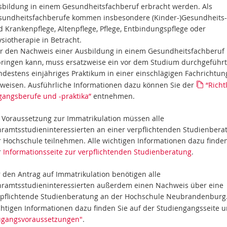
sbildung in einem Gesundheitsfachberuf erbracht werden. Als
sundheitsfachberufe kommen insbesondere (Kinder-)Gesundheits-
 Krankenpflege, Altenpflege, Pflege, Entbindungspflege oder
siotherapie in Betracht.
r den Nachweis einer Ausbildung in einem Gesundheitsfachberuf 
bringen kann, muss ersatzweise ein vor dem Studium durchgeführt
destens einjähriges Praktikum in einer einschlägigen Fachrichtun
rweisen. Ausführliche Informationen dazu können Sie der
“Richt
gangsberufe und -praktika”
entnehmen.
s Voraussetzung zur Immatrikulation müssen alle
hramtsstudieninteressierten an einer verpflichtenden Studienbera
r Hochschule teilnehmen. Alle wichtigen Informationen dazu finde
r
Informationsseite zur verpflichtenden Studienberatung
.
 den Antrag auf Immatrikulation benötigen alle
hramtsstudieninteressierten außerdem einen Nachweis über eine
rpflichtende Studienberatung an der Hochschule Neubrandenburg.
chtigen Informationen dazu finden Sie auf der Studiengangsseite 
ugangsvoraussetzungen"
.