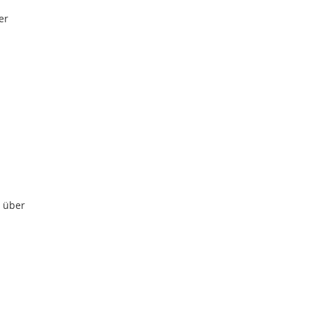
er
n über