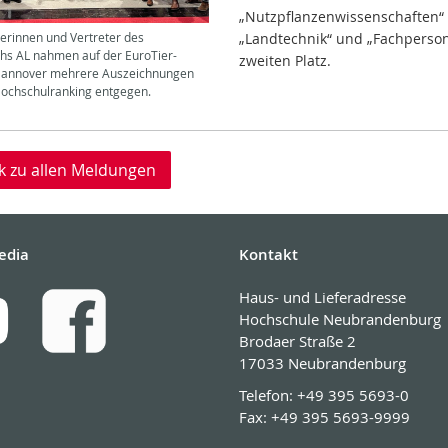
„Nutzpflanzenwissenschaften“
„Landtechnik“ und „Fachperso
terinnen und Vertreter des
hs AL nahmen auf der EuroTier-
zweiten Platz.
Hannover mehrere Auszeichnungen
ochschulranking entgegen.
k zu allen Meldungen
edia
Kontakt
Haus- und Lieferadresse
Hochschule Neubrandenburg
Brodaer Straße 2
17033 Neubrandenburg
Telefon:
+49 395 5693-0
Fax:
+49 395 5693-9999