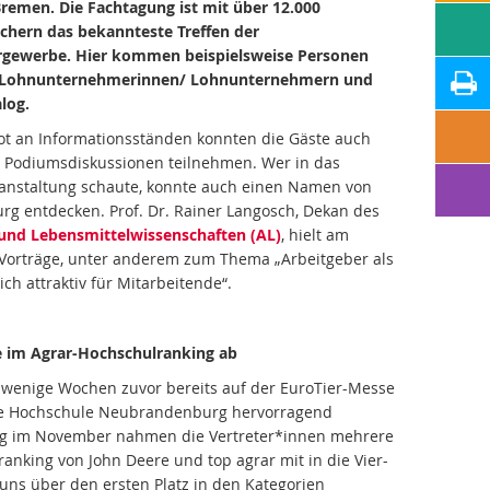
emen. Die Fachtagung ist mit über 12.000
hern das bekannteste Treffen der
argewerbe. Hier kommen beispielsweise Personen
t Lohnunternehmerinnen/ Lohnunternehmern und
log.
t an Informationsständen konnten die Gäste auch
 Podiumsdiskussionen teilnehmen. Wer in das
anstaltung schaute, konnte auch einen Namen von
g entdecken. Prof. Dr. Rainer Langosch, Dekan des
 und Lebensmittelwissenschaften (AL)
, hielt am
 Vorträge, unter anderem zum Thema „Arbeitgeber als
ch attraktiv für Mitarbeitende“.
 im Agrar-Hochschulranking ab
h wenige Wochen zuvor bereits auf der EuroTier-Messe
ie Hochschule Neubrandenburg hervorragend
ung im November nahmen die Vertreter*innen mehrere
nking von John Deere und top agrar mit in die Vier-
 uns über den ersten Platz in den Kategorien