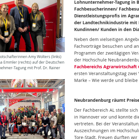
Lohnunternehmer-Tagung in Br
Fachbesucherinnen/ Fachbesuc
Dienstleistungsprofis im Agr
der Landtechnikindustrie mi
Kundinnen/ Kunden in den Dia
Neben dem vielseitigen Angebo
Fachvorträge besuchen und an
Programm der zweitägigen Ver
otschafterinnen Amy Wolters (links)
der Hochschule Neubrandenbur
a Emmler (rechts) auf der Deutschen
Fachbereichs Agrarwirtschaft
ehmer-Tagung mit Prof. Dr. Rainer
ersten Veranstaltungstag zwei
Marke – Wie werde und bleibe i
Neubrandenburg räumt Preise
Der Fachbereich AL stellte sic
in Hannover vor und konnte d
vertreten. Bei der Veranstalt
Auszeichnungen im Hochschulra
Tore-Stadt. Freuen durften wir