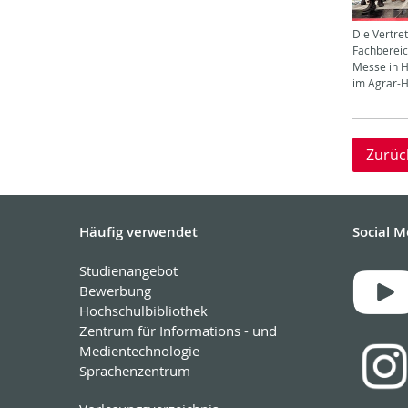
Die Vertre
Fachbereic
Messe in 
im Agrar-H
Zurüc
Häufig verwendet
Social M
Studienangebot
Bewerbung
Hochschulbibliothek
Zentrum für Informations - und
Medientechnologie
Sprachenzentrum