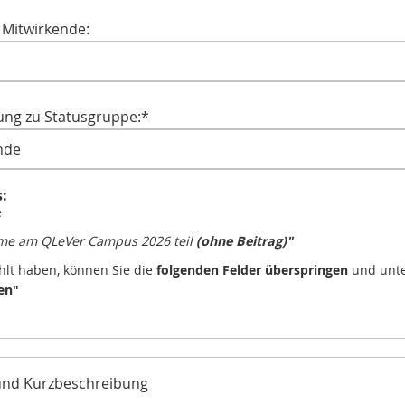
 Mitwirkende:
ng zu Statusgruppe:
*
:
e
me am QLeVer Campus 2026 teil
(ohne Beitrag)"
lt haben, können Sie die
folgenden Felder überspringen
und unte
en"
l und Kurzbeschreibung