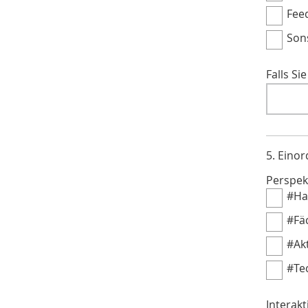
Fee
Sons
Falls Si
5. Einor
Perspek
#Ha
#Fä
#Ak
#Te
Interak