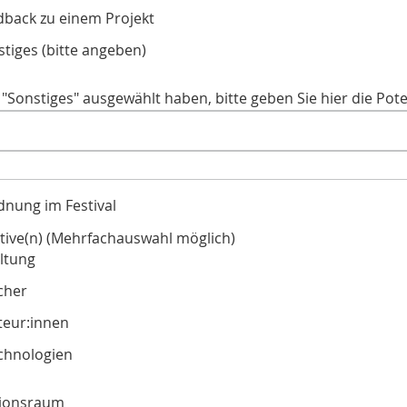
dback zu einem Projekt
tiges (bitte angeben)
e "Sonstiges" ausgewählt haben, bitte geben Sie hier die Pote
dnung im Festival
tive(n) (Mehrfachauswahl möglich)
ltung
cher
teur:innen
chnologien
tionsraum