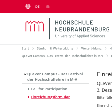
Menu
DE
EN
Start
Studium & Weiterbildung
Weiterbildung
H
QLeVer Campus - Das Festival der Hochschullehre in M-V
Einre
QLeVer Campus - Das Festival
der Hochschullehre in M-V
QLeVer
Call for Participation
3. Deze
Einreichungsformular
Bitte fül
Einreich