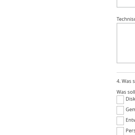
Technis
4. Was s
Was sol
Dis
Gem
Ent
Pers