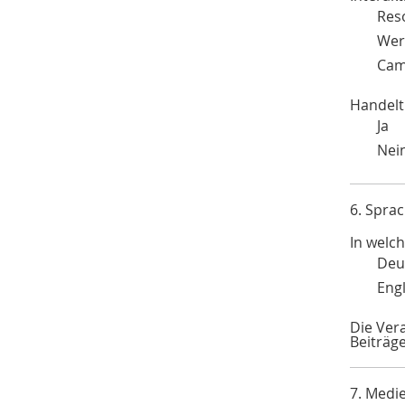
Res
Werk
Cam
Handelt
Ja
Nei
6. Spra
In welc
Deu
Engl
Die Ver
Beiträg
7. Medi