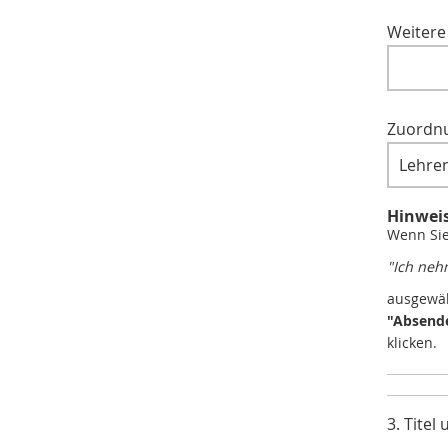
Weitere
Zuordnu
Hinweis
Wenn Si
"Ich neh
ausgewäh
"Absend
klicken.
3. Tite