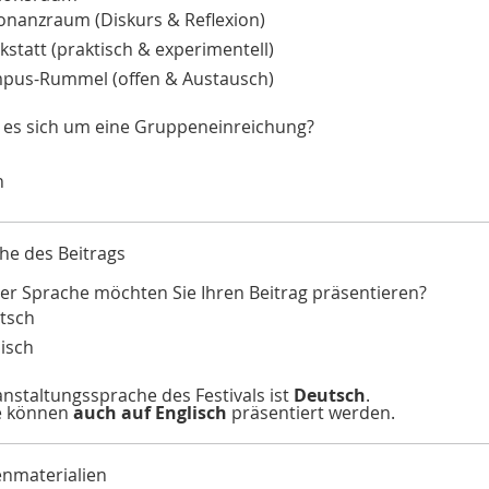
onanzraum (Diskurs & Reflexion)
statt (praktisch & experimentell)
pus-Rummel (offen & Austausch)
 es sich um eine Gruppeneinreichung?
n
che des Beitrags
her Sprache möchten Sie Ihren Beitrag präsentieren?
tsch
isch
anstaltungssprache des Festivals ist
Deutsch
.
e können
auch auf Englisch
präsentiert werden.
enmaterialien