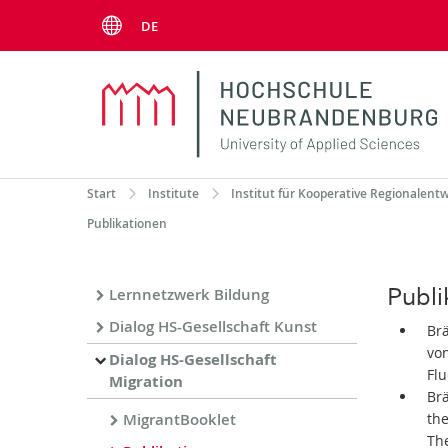
Menu
DE
Start
Institute
Institut für Kooperative Regionalent
Publikationen
Publi
Lernnetzwerk Bildung
Dialog HS-Gesellschaft Kunst
Br
von
Dialog HS-Gesellschaft
Fl
Migration
Brä
MigrantBooklet
the
Th