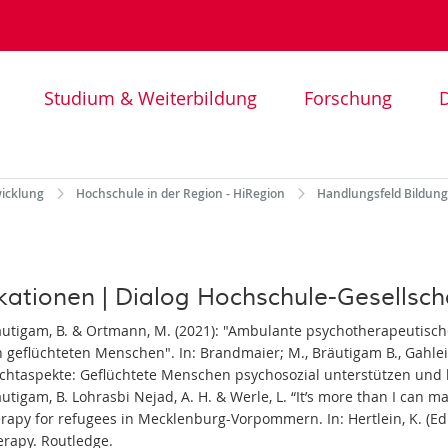
Studium & Weiterbildung
Forschung
D
wicklung
Hochschule in der Region - HiRegion
Handlungsfeld Bildung 
kationen | Dialog Hochschule-Gesellsch
äutigam, B. & Ortmann, M. (2021): "Ambulante psychotherapeutisch
 geflüchteten Menschen". In: Brandmaier; M., Bräutigam B., Gahle
uchtaspekte: Geflüchtete Menschen psychosozial unterstützen und 
utigam, B. Lohrasbi Nejad, A. H. & Werle, L. “It’s more than I can ma
rapy for refugees in Mecklenburg-Vorpommern. In: Hertlein, K. (Ed
erapy. Routledge.