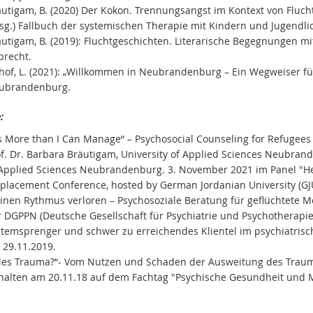
utigam, B. (2020) Der Kokon. Trennungsangst im Kontext von Fluch
sg.) Fallbuch der systemischen Therapie mit Kindern und Jugendlic
utigam, B. (2019): Fluchtgeschichten. Literarische Begegnungen m
precht.
hof, L. (2021): „Willkommen in Neubrandenburg – Ein Wegweiser für
ubrandenburg.
:
t’s More than I Can Manage“ – Psychosocial Counseling for Refuge
f. Dr. Barbara Bräutigam, University of Applied Sciences Neubrand
 Applied Sciences Neubrandenburg. 3. November 2021 im Panel "Hea
placement Conference, hosted by German Jordanian University (GJU
inen Rythmus verloren – Psychosoziale Beratung für geflüchtete
 DGPPN (Deutsche Gesellschaft für Psychiatrie und Psychotherapie
stemsprenger und schwer zu erreichendes Klientel im psychiatrisc
 29.11.2019.
lles Trauma?“- Vom Nutzen und Schaden der Ausweitung des Traum
halten am 20.11.18 auf dem Fachtag "Psychische Gesundheit und Mi