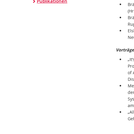
Publikationen
Brä
(Hr
Brä
Ru
Els
Ne
Vorträge
„I
Pro
of
Dis
Me
der
Sy
am
„A
Ge