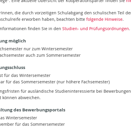
lege". Eine aktuelle Übersicht der Kooperationsparter finden Sie
hi
Innen, die durch vorzeitigen Schulabgang den schulischen Teil de
schulreife erworben haben, beachten bitte
folgende Hinweise
.
Informationen finden Sie in den
Studien- und Prüfungsordnungen
.
ung möglich
achsemester nur zum Wintersemester
Fachsemester auch zum Sommersemester
ngsschluss
st für das Wintersemester
uar für das Sommersemester (nur höhere Fachsemester)
gsfristen für ausländische Studieninteressierte bei Bewerbunge
st können abweichen.
altung des Bewerbungsportals
das Wintersemester
ovember für das Sommersemester