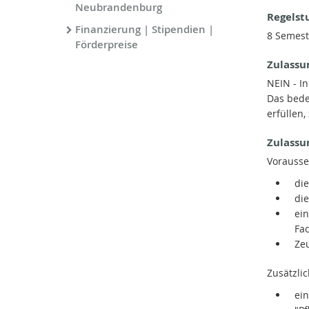
Neubrandenburg
Regelst
Finanzierung | Stipendien |
8 Semest
Förderpreise
Zulassu
NEIN - I
Das bede
erfüllen
Zulassu
Vorausse
die
di
ein
Fa
Ze
Zusätzli
ei