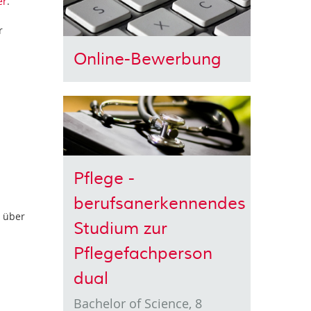
er
.
r
Online-Bewerbung
Pflege -
berufsanerkennendes
n über
Studium zur
Pflegefachperson
dual
Bachelor of Science, 8