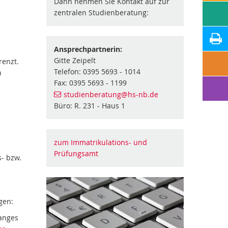
Dann nehmen Sie Kontakt auf zur
zentralen Studienberatung:
Ansprechpartnerin:
Gitte Zeipelt
renzt.
Telefon: 0395 5693 - 1014
n
Fax: 0395 5693 - 1199
studienberatung
@hs-nb
.de
Büro: R. 231 - Haus 1
zum Immatrikulations- und
Prüfungsamt
s- bzw.
gen:
anges