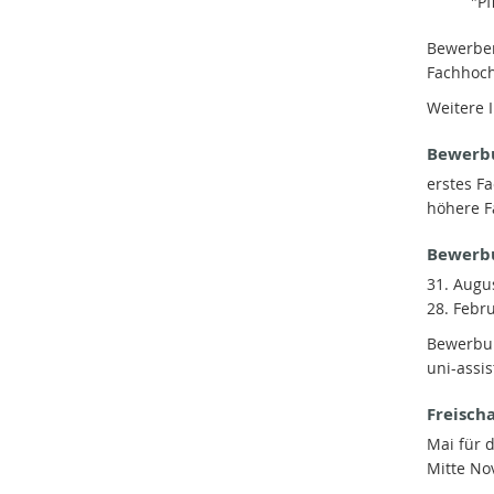
"Pf
Bewerber
Fachhoch
Weitere 
Bewerb
erstes F
höhere 
Bewerbu
31. Augu
28. Febr
Bewerbun
uni-assi
Freisch
Mai für 
Mitte N