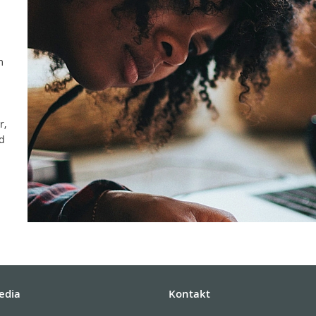
m
r,
d
edia
Kontakt