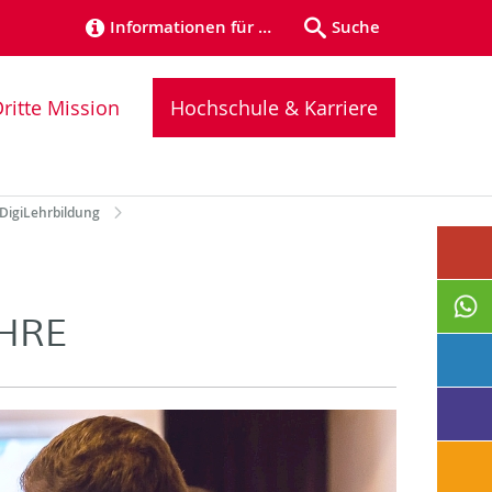
Informationen für …
Suche
ritte Mission
Hochschule & Karriere
DigiLehrbildung
HRE