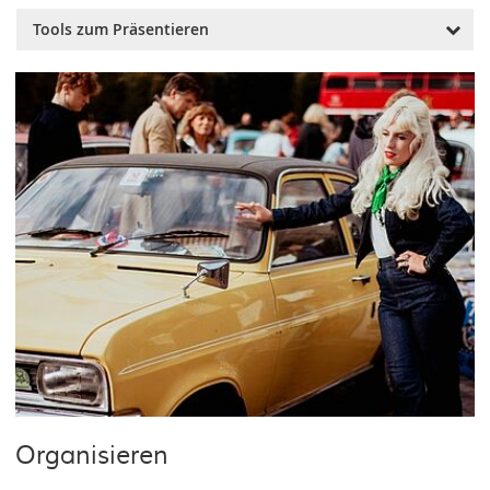
Wiederholungs- oder Vertiefungsübungen.
Tools zum Präsentieren
Prezi
ist ein dynamisches Präsentationstool, das kollaboratives
Erstellen und Vorstellen von nicht linearen
Präsentationen ermöglicht.
H5P
ist eine freie Software zum Erstellen von interaktiven und
multimedialen Lern- und Lehrinhalten, die in
Lernplattformen und Webseiten eingebunden werden
können.
Looseleaves
ist ein Tool mit simplen Anwendungen im Bereich
Veröffentlichungen von Texten und Bildern, das ohne
Registrierung und Anmeldung nutzbar ist.
Organisieren