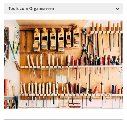
Tools zum Organisieren
Wekan
ist ein intuitiv bedienbares Open-Source-Tool, mit dem
der Workflow von Projekten über ein Kanban-Board
optimiert wird und sich Aufgaben, Fristen und
Zuständigkeiten leicht verwalten lassen. Wir finden
besonders gut, dass sich das Tool auf dem eigenen
Webserver installieren lässt.
DFN Terminplaner
ist ein datenschutzrechtlich einwandfreies Tool zur
schnellen und einfachen Abstimmung von Terminen, das
auch für kleine Umfragen genutzt werden kann und vom
Deutschen Forschungsnetz (DFN)
bereitgestellt wird.
Zenkit
ist ein DSGVO-konformes Projektmanagement-Tool mit
Kanban-, Listen- oder Mindmap-Ansichten, die für mehr
Übersicht und strukturiertes Arbeiten sorgen. Der
Anbieter hat seinen Serverstandort in Deutschland.