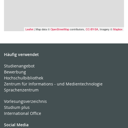
Leaflet
| Map data ©
OpenStreetMap
contributors,
CC-BY-SA
, Imagery ©
Mapbox
Häufig verwendet
Studienangebot
Bewerbung
Hochschulbibliothek
Zentrum für Informations - und Medientechnologie
Sprachenzentrum
Vorlesungsverzeichnis
Studium plus
International Office
Social Media