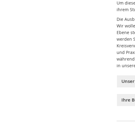
Um diese
ihrem St
Die Ausb
Wir woll
Ebene st
werden S
Kreisver
und Prax
während 
in unser
Unser
Ihre 
Wir be
Bewer