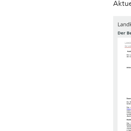
Aktue
Land
Der B