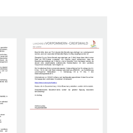
Sie besitzen Engagement und arbeiten
eigenverantwortlich.
Sie besitzen eine hohe Lern- und
Leistungsbereitschaft.
Sie verfügen über Kenntnisse im Umgang mit
modernen Informations- und
Kommunikationsmitteln.
Sie besitzen gute sprachliche Kompetenzen.
Sie sind bereit sich im Anschluss an Ihr
erfolgreiches Studium für die Dauer von 4 Jahren
mit einem Arbeitsverhältnis an einen unserer
Landkreise zu binden.