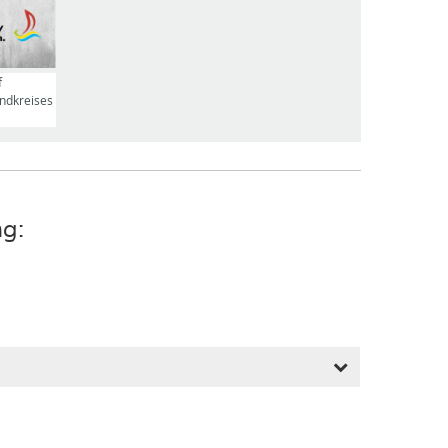
f
andkreises
g: