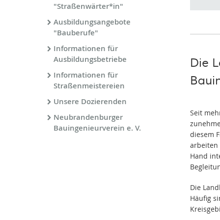
"Straßenwärter*in"
Ausbildungsangebote
"Bauberufe"
Informationen für
Ausbildungsbetriebe
Die 
Informationen für
Baui
Straßenmeistereien
Unsere Dozierenden
Seit meh
Neubrandenburger
zunehmen
Bauingenieurverein e. V.
diesem F
arbeiten
Hand int
Begleitu
Die Landk
Häufig s
Kreisgeb