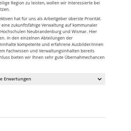
ge Region zu leisten, wollen wir Interessierte bei
tzen.
ven hat für uns als Arbeitgeber oberste Priorität.
ür eine zukunftsfähige Verwaltung auf kommunaler
er Hochschulen Neubrandenburg und Wismar. Hier
en. In den einzelnen Abteilungen der
ieninhalte kompetente und erfahrene Ausbilder/innen
chem Fachwissen und Verwaltungsinhalten bereits
chluss bieten wir Ihnen sehr gute Übernahmechancen
e Erwartungen
Sie haben Interesse an den Aufgaben der
Landkreise im Baubereich (z. B. Hoch- und Tiefbau,
Bauaufsicht, Kreis- und Regionalplanung,
Bauleitplanung, Gebäude- und
Liegenschaftsmanagement).
Sie sind teamfähig, zuverlässig und
verantwortungsbewusst.