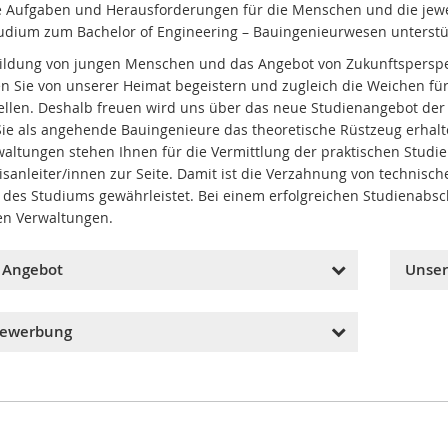
 Aufgaben und Herausforderungen für die Menschen und die jeweili
udium zum Bachelor of Engineering – Bauingenieurwesen unterstü
ildung von jungen Menschen und das Angebot von Zukunftsperspekti
en Sie von unserer Heimat begeistern und zugleich die Weichen f
ellen. Deshalb freuen wird uns über das neue Studienangebot d
ie als angehende Bauingenieure das theoretische Rüstzeug erhalt
waltungen stehen Ihnen für die Vermittlung der praktischen Stud
isanleiter/innen zur Seite. Damit ist die Verzahnung von technis
des Studiums gewährleistet. Bei einem erfolgreichen Studienabs
en Verwaltungen.
 Angebot
Unser
Sie erhalten die Möglichkeit Ihre Praxisphasen
Bewerbung
innerhalb unserer Kreisverwaltungen zu
absolvieren,
nötigen von Ihnen folgende
bungsunterlagen:
Während des gesamten Studiums einen
Studienförderungsbeitrag in Anlehnung an den
Anschreiben,
Tarifvertrag für Auszubildende des öffentlichen