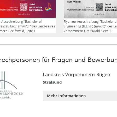
r Ausschreibung "Bachelor of
Flyer zur Ausschreibung "Bachelor o
ing (B.Eng.) (m/w/d)" des Landkreises
Engineering (B.Eng.) (m/w/d)" des L
ern-Greifswald, Seite 1
Vorpommern-Greifswald, Seite 2
rechpersonen für Fragen und Bewerbun
Landkreis Vorpommern-Rügen
Stralsund
Mehr Informationen
FD Organisation/Personal/IT
Carl-Heydemann-Ring