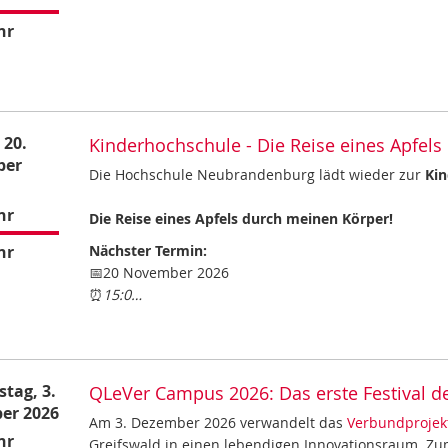
hr
 20.
Kinderhochschule - Die Reise eines Apfel
ber
Die Hochschule Neubrandenburg lädt wieder zur
Ki
hr
Die Reise eines Apfels durch meinen Körper!
hr
Nächster Termin:
📅20 November 2026
⏰
15:0…
tag, 3.
QLeVer Campus 2026: Das erste Festival d
er 2026
Am 3. Dezember 2026 verwandelt das
Verbundprojek
hr
Greifswald in einen lebendigen Innovationsraum. Zu