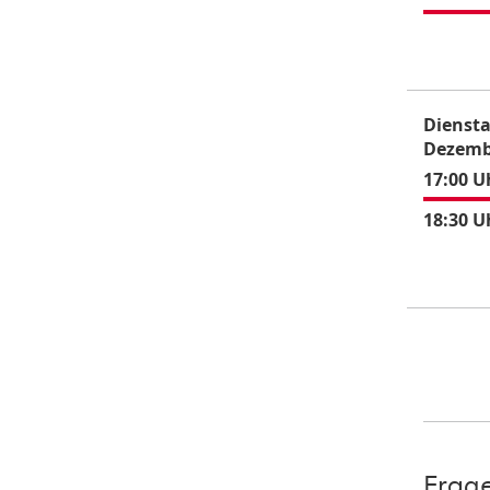
Diensta
Dezemb
17:00 U
18:30 U
Frag