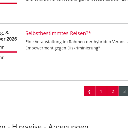
g, 8.
Selbstbestimmtes Reisen?*
er 2026
Eine Veranstaltung im Rahmen der hybriden Veransta
hr
Empowerment gegen Diskriminierung"
hr
❮
1
2
3
en - Hinweise - Anregungen