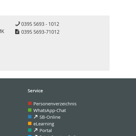
0395 5693 - 1012
MK
0395 5693-71012
Service
Personenverzeichnis
WhatsApp-Chat
SB-Online
eLearning
Portal