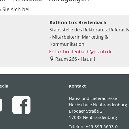
Sie sich bei ...
Kathrin Lux-Breitenbach
Stabsstelle des Rektorates: Referat 
- Mitarbeiterin Marketing &
Kommunikation
lux-breitenbach
@hs-nb
.de
Raum 266 - Haus 1
edia
Kontakt
Haus- und Lieferadresse
Hochschule Neubrandenburg
Brodaer Straße 2
17033 Neubrandenburg
Telefon:
+49 395 5693-0