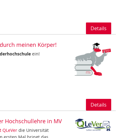
Details
s durch meinen Körper!
nderhochschule
ein!
Details
er Hochschullehre in MV
t QLeVer
die Universität
m ersten Mal bringt das…