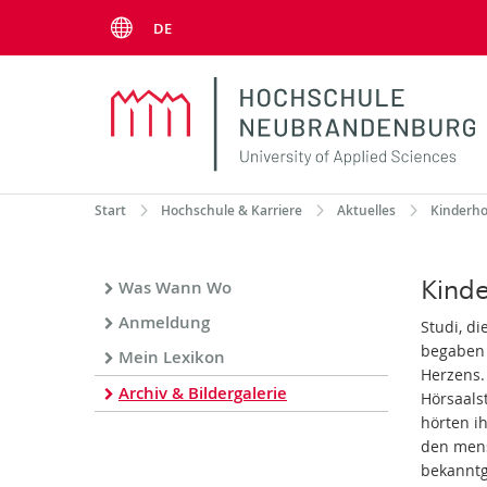
Menu
DE
Start
Hochschule & Karriere
Aktuelles
Kinderh
Kinde
Was Wann Wo
Anmeldung
Studi, d
begaben 
Mein Lexikon
Herzens.
Archiv & Bildergalerie
Hörsaals
hörten i
den mens
bekannt