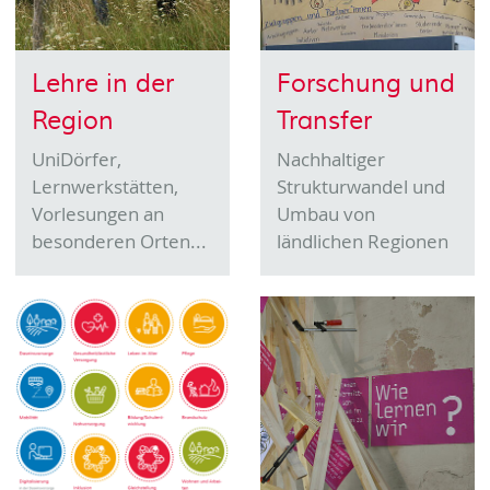
Lehre in der
Forschung und
Region
Transfer
UniDörfer,
Nachhaltiger
Lernwerkstätten,
Strukturwandel und
Vorlesungen an
Umbau von
besonderen Orten...
ländlichen Regionen