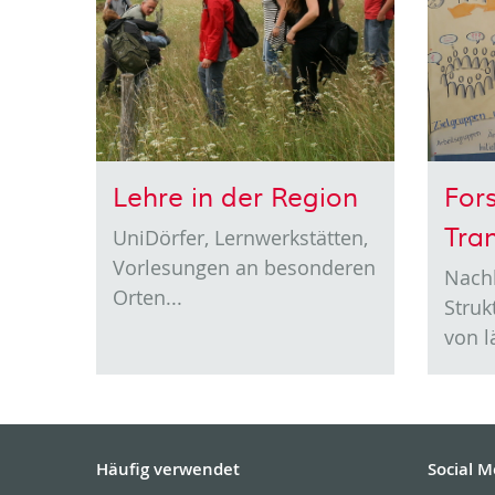
Lehre in der Region
For
Tra
UniDörfer, Lernwerkstätten,
Vorlesungen an besonderen
Nachh
Orten...
Stru
von l
Häufig verwendet
Social M