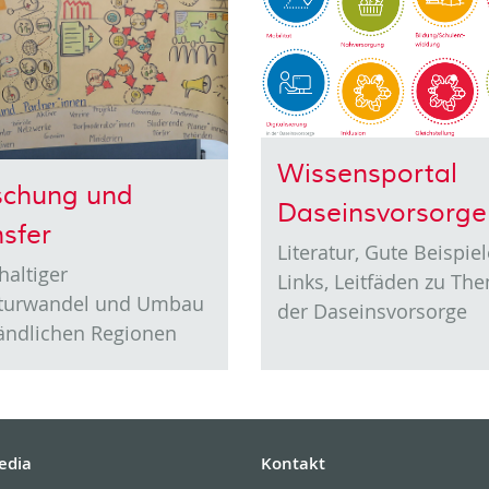
Wissensportal
schung und
Daseinsvorsorge
nsfer
Literatur, Gute Beispiel
altiger
Links, Leitfäden zu Th
kturwandel und Umbau
der Daseinsvorsorge
ändlichen Regionen
edia
Kontakt