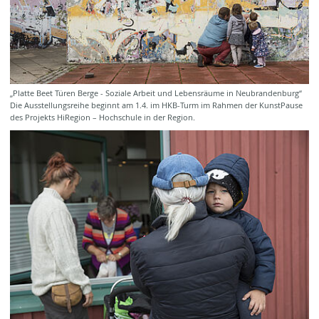
„Platte Beet Türen Berge - Soziale Arbeit und Lebensräume in Neubrandenburg“
Die Ausstellungsreihe beginnt am 1.4. im HKB-Turm im Rahmen der KunstPause
des Projekts HiRegion – Hochschule in der Region.