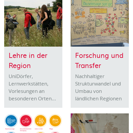
Lehre in der
Forschung und
Region
Transfer
UniDörfer,
Nachhaltiger
Lernwerkstätten,
Strukturwandel und
Vorlesungen an
Umbau von
besonderen Orten...
ländlichen Regionen