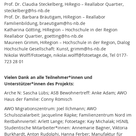
Prof. Dr. Claudia Steckelberg, HiRegio – Reallabor Quartier,
steckelberg@hs-nb.de
Prof. Dr. Barbara Bräutigam, HiRegion – Reallabor
Familienbildung, braeutigam@hs-nb.de
Katharina Götting, HiRegion – Hochschule in der Region
Reallabor Quartier, goetting@hs-nb.de
Maureen Grimm, HiRegion – Hochschule in der Region, Dialog
Hochschule Gesellschaft: Kunst, grimm@hs-nb.de
Nikolai Wolff/Fotoetage, nikolai.wolff@fotoetage.de, Tel 0177-
723 28 01
Vielen Dank an alle Teilnehmer*innen und
Unterstützer*innen des Projekts:
Arche N: Sascha Lübs; ASB Bewohnertreff: Anke Adam; AWO
Haus der Familie: Conny Römisch
AWO Migrationszentrum: Joel Ilchmann; AWO
Schulsozialarbeit: Jacqueline Räpke; Familienzentrum Nord im
Reitbahnviertel: Arlett Lange; Fotoetage: Kay Michalak; HSNB,
Studentische Mitarbeiter*innen: Annemarie Bagner, Viktoria
Burkhardt, Anton Rudolphi, Hanna Ferber; Manufaktur für