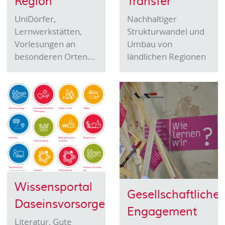
Region
Transfer
UniDörfer,
Nachhaltiger
Lernwerkstätten,
Strukturwandel und
Vorlesungen an
Umbau von
besonderen Orten...
ländlichen Regionen
Wissensportal
Gesellschaftliches
Daseinsvorsorge
Engagement
Literatur, Gute