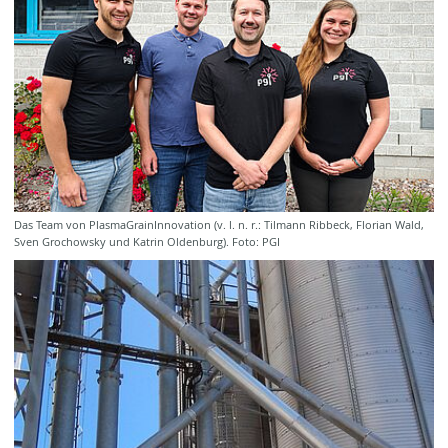
Das Team von PlasmaGrainInnovation (v. l. n. r.: Tilmann Ribbeck, Florian Wald,
Sven Grochowsky und Katrin Oldenburg). Foto: PGI