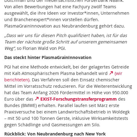
Dutchman und der niedersächsischen Förderbank NBank.
Von allen Bewerbungen hat eine Fachjury zwölf Teams
ausgewählt, die ihre Ideen vor Investor*innen, Unternehmen
und Branchenexpert*innen vorstellen dürfen.
PlasmaGrainInnovation aus Neubrandenburg gehört dazu.
„Dass wir uns für diesen Pitch qualifiziert haben, ist für das
Team der nächste große Schritt auf unserem gemeinsamen
Weg“,
so Florian Wald von PGI.
Das steckt hinter PlasmaGrainInnovation
PGI hat eine Methode entwickelt, bei der gelagertes Getreide
mit Kalt-Atmosphärischem Plasma behandelt wird
(wir
berichteten)
. Das Verfahren soll den Einsatz chemischer
Mittel im Vorratsschutz reduzieren. Für die Weiterentwicklung
hat das Team Anfang 2026 Fördermittel in Höhe von 950.000
Euro über das
EXIST-Forschungstransferprogramm
des
Bundes (BMWE) erhalten. Parallel laufen seit März erste
Praxisversuche bei einem Landwirtschaftsbetrieb in Woldegk
– mit 50 und 100 Tonnen Gerste, inklusive Wirksamkeitstests
gegen Schädlinge und Gasmessungen am Silo.
Rückblick: Von Neubrandenburg nach New York