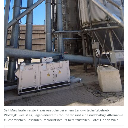
Seit März laufen erste Praxisversuche bei einem Landwirtschaftsbetrieb in
Woldegk. Ziel ist es, Lagerverluste zu reduzieren und eine nachhaltige Alternative
zu chemischen Pestiziden im Vorratsschutz bereitzustellen. Foto: Florian Wald