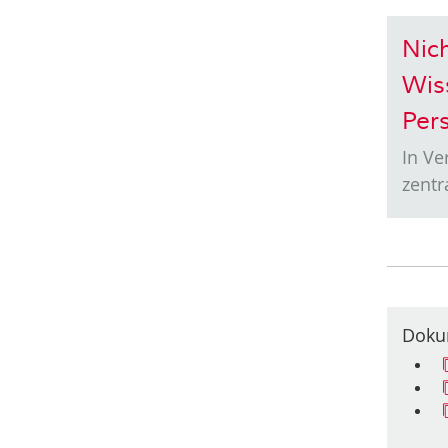
Nich
Wis
Per
In Ve
zentr
Doku