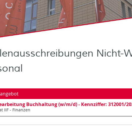
llenausschreibungen Nicht-W
sonal
nangebot
arbeitung Buchhaltung (w/m/d) - Kennziffer: 312001/20
t IIF - Finanzen