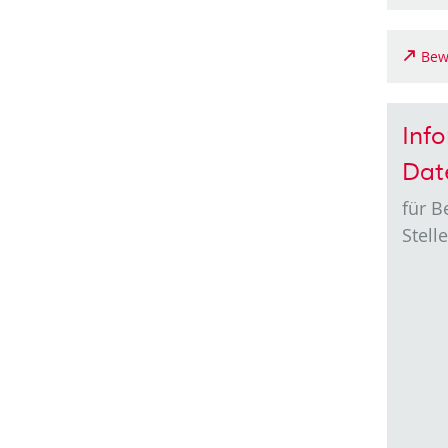
Bew
Inf
Dat
für 
Stell