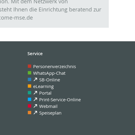
gion. Mit dem Netzwerk von
teht Ihnen die Einrichtung beratend zur
lcome-mse.de
Service
Personenverzeichnis
WhatsApp-Chat
SB-Online
eLearning
Portal
Print-Service-Online
Webmail
Speiseplan