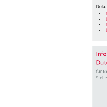
Doku
Inf
Dat
für 
Stell