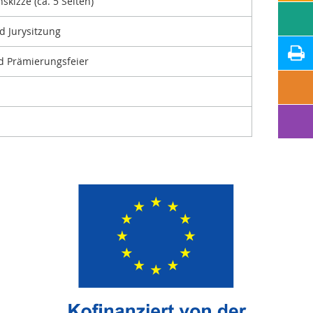
kizze (ca. 5 Seiten)
d Jurysitzung
d Prämierungsfeier