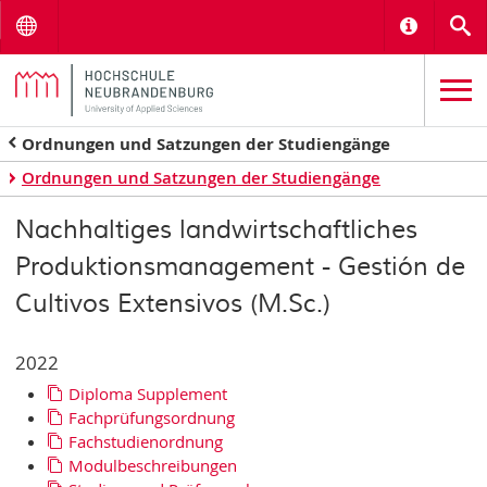
Menu
Informat
S
Ordnungen und Satzungen der Studiengänge
Ordnungen und Satzungen der Studiengänge
Nachhaltiges landwirtschaftliches
Produktionsmanagement - Gestión de
Cultivos Extensivos (M.Sc.)
2022
Diploma Supplement
Fachprüfungsordnung
Fachstudienordnung
Modulbeschreibungen