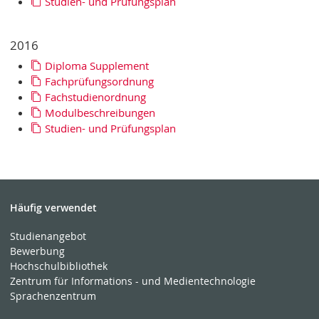
Studien- und Prüfungsplan
2016
Diploma Supplement
Fachprüfungsordnung
Fachstudienordnung
Modulbeschreibungen
Studien- und Prüfungsplan
Häufig verwendet
Studienangebot
Bewerbung
Hochschulbibliothek
Zentrum für Informations - und Medientechnologie
Sprachenzentrum