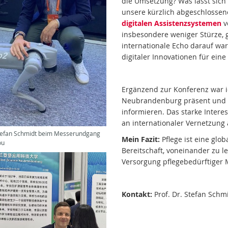
die Umsetzung? Was lässt sich
unsere kürzlich abgeschlosse
digitalen Assistenzsystemen
v
insbesondere weniger Stürze, 
internationale Echo darauf war
digitaler Innovationen für ein
Ergänzend zur Konferenz war 
Neubrandenburg präsent und k
informieren. Das starke Intere
an internationaler Vernetzung 
Stefan Schmidt beim Messerundgang
Mein Fazit:
Pflege ist eine glob
ou
Bereitschaft, voneinander zu 
Versorgung pflegebedürftiger
Kontakt:
Prof. Dr. Stefan Schm