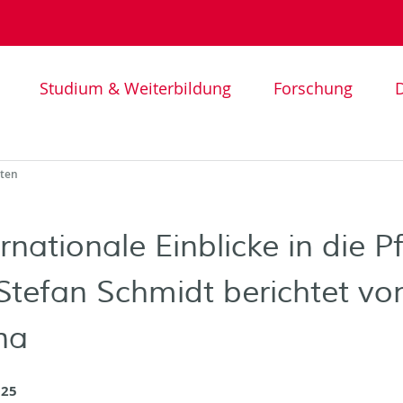
Studium & Weiterbildung
Forschung
D
hten
ernationale Einblicke in die 
 Stefan Schmidt berichtet vo
na
025