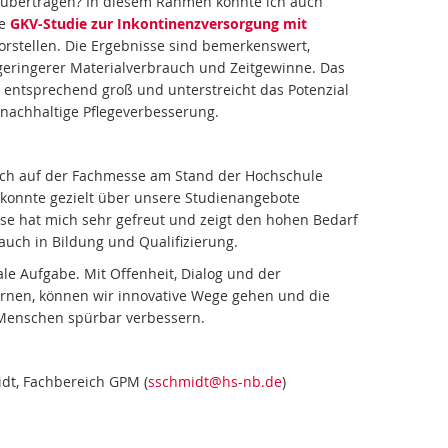
 übertragen? In diesem Rahmen konnte ich auch
ne
GKV-Studie zur Inkontinenzversorgung mit
orstellen. Die Ergebnisse sind bemerkenswert,
geringerer Materialverbrauch und Zeitgewinne. Das
 entsprechend groß und unterstreicht das Potenzial
e nachhaltige Pflegeverbesserung.
ich auf der Fachmesse am Stand der Hochschule
onnte gezielt über unsere Studienangebote
sse hat mich sehr gefreut und zeigt den hohen Bedarf
auch in Bildung und Qualifizierung.
ale Aufgabe. Mit Offenheit, Dialog und der
lernen, können wir innovative Wege gehen und die
 Menschen spürbar verbessern.
idt, Fachbereich GPM (
sschmidt
@hs-nb
.de
)