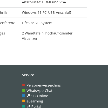
Anschlüsse: HDMI und VGA
chnik
Windows 11 PC, USB-Anschluß
konferenz
LifeSize-VC-System
ges
2 Wandtafeln, hochauflösender
Visualizer
Service
Personenverzeichnis
WhatsApp-Chat
SB-Online
eLearning
Portal