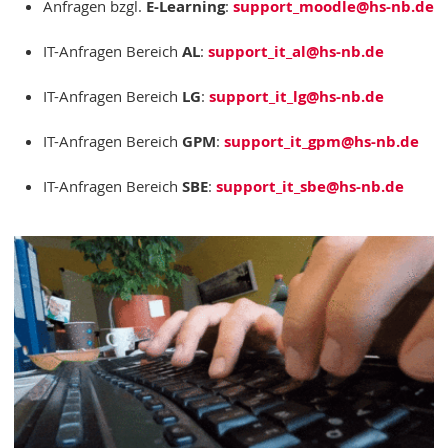
Anfragen bzgl.
E-Learning
:
support_moodle
@hs-nb
.de
IT-Anfragen Bereich
AL
:
support_it_al
@hs-nb
.de
IT-Anfragen Bereich
LG
:
support_it_lg
@hs-nb
.de
IT-Anfragen Bereich
GPM
:
support_it_gpm
@hs-nb
.de
IT-Anfragen Bereich
SBE
:
support_it_sbe
@hs-nb
.de