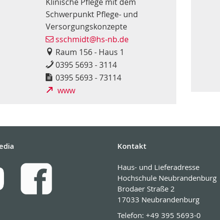
Klinische Pflege mit dem
Schwerpunkt Pflege- und
Versorgungskonzepte
sschmidt@hs-nb.de
Raum 156 - Haus 1
0395 5693 - 3114
0395 5693 - 73114
www
edia
Kontakt
Haus- und Lieferadresse
Hochschule Neubrandenburg
Brodaer Straße 2
17033 Neubrandenburg
Telefon:
+49 395 5693-0