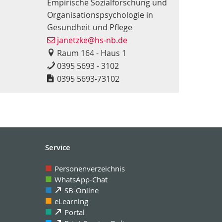
Empirische Sozialforschung und
Organisationspsychologie in
Gesundheit und Pflege
janetzke@hs-nb.de
Raum 164 - Haus 1
0395 5693 - 3102
0395 5693-73102
Service
Personenverzeichnis
WhatsApp-Chat
SB-Online
eLearning
Portal