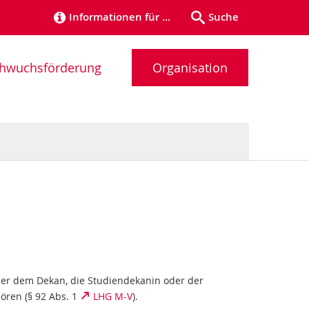
Informationen für …
Suche
chwuchsförderung
Organisation
der dem Dekan, die Studiendekanin oder der
ören (§ 92 Abs. 1
LHG M-V
).