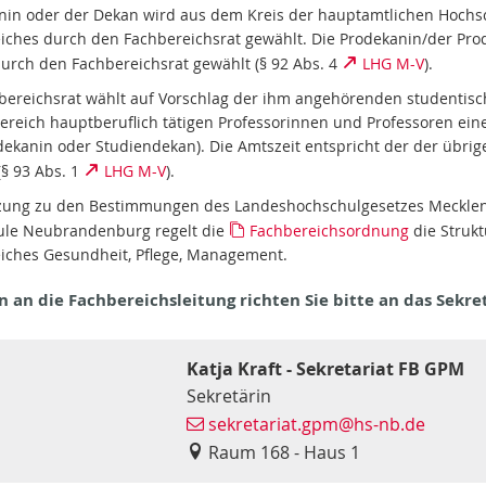
nin oder der Dekan wird aus dem Kreis der hauptamtlichen Hochs
iches durch den Fachbereichsrat gewählt. Die Prodekanin/der Pro
urch den Fachbereichsrat gewählt (§ 92 Abs. 4
LHG M-V
).
bereichsrat wählt auf Vorschlag der ihm angehörenden studentisc
ereich hauptberuflich tätigen Professorinnen und Professoren ein
dekanin oder Studiendekan). Die Amtszeit entspricht der der übrig
(§ 93 Abs. 1
LHG M-V
).
nzung zu den Bestimmungen des Landeshochschulgesetzes Meckl
le Neubrandenburg regelt die
Fachbereichsordnung
die Strukt
iches Gesundheit, Pflege, Management.
n an die Fachbereichsleitung richten Sie bitte an das Sekre
Katja Kraft - Sekretariat FB GPM
Sekretärin
sekretariat.gpm@hs-nb.de
Raum 168 - Haus 1