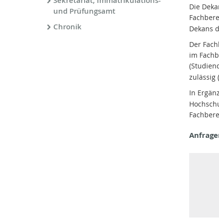
Sekretariat; Immatrikulations-
Die Deka
und Prüfungsamt
Fachbere
Chronik
Dekans d
Der Fach
im Fachb
(Studien
zulässig 
In Ergä
Hochschu
Fachbere
Anfrage