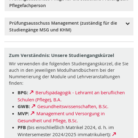
stellvertretender Vorsitz: Prof. Dr. Stefan Schmidt
Studentisches Mitglied: Nele Bergmann
Pflegefachperson
weiteres Mitglied: Prof. Dr. Melanie Jagla-Franke,
Vertretendes studentisches Mitglied: Anna Sophie
Heike Wirth (M.Sc.)
Vöge
Ersatzmitglieder: Prof. Dr. Harald Seider, Prof. Dr.
Prüfungsausschuss Management (zuständig für die
Dieser Prüfungsausschuss ist für die
Bernhard Langer
ordnungsgemäße Durchführung der
Studiengänge MSG und KHM)
Studentisches Mitglied: Manuela Reinhardt, Luisa
Modulprüfungen nach
§ 39 Absatz 2 Satz 1 des
Zirpel
PflBGes
(d. h. für die staatliche Prüfung zur
Vorsitz: Prof. Dr. Bernhard Langer
Vertretendes studentisches Mitglied: N.N.
Pflegefachperson) zuständig.
stellvertretender Vorsitz: Prof. Dr. Marina Tamm
Zum Verständnis: Unsere Studiengangskürzel
weiteres Mitglied: Prof. Dr. Harald Seider
Ersatzmitglieder: Prof. Dr. Stefan K. Lhachimi, Prof.
Wir verwenden die folgenden Studiengangskürzel, die Sie
Der Prüfungsausschuss ist entsprechend
§
auch in den jeweiligen Modulhandbüchern bei der
Dr. Axel Mühlbacher
33 der PflAPrV
wie folgt zusammengesetzt (Stand:
Nummerierung der Module und Lehrveranstaltungen
Studentische Mitglieder: Luise Schweder, Dr. Olaf
13.10.2025):
finden:
Kujajewski
Vorsitz: Prof. Dr. Stefan Schmidt
Vertretende studentische Mitglieder: Tino Hilpert
BPG:
Berufspädagogik - Lehramt an beruflichen
stellvertretender Vorsitz: Prof. Dr. Stefanie Kämper
Schulen (Pflege), B.A.
weitere Mitglieder: Prof. Dr. Barbara Weigl, Heike
GWB:
Gesundheitswissenschaften, B.Sc.
Wirth (M.Sc.) und prüfungsabnehmende
MVP:
Management und Versorgung in
Praxisanleitung der Einrichtung
Gesundheit und Pflege, B.Sc.
PFB
(bis einschließlich Matrikel 2024, d. h. im
Wintersemester 2024/2025 immatrikuliert)
: