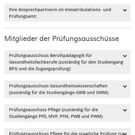
Ihre Ansprechpartnerin im Immatrikulations- und
Prüfungsamt:
Martina Hinz
Mitglieder der Prüfungsausschüsse
Mitarbeiterin im Immatrikulations- und
Prüfungsamt, Sachbearbeitung von
Prüfungsausschuss Berufspädagogik für
Studiengängen
Gesundheitsfachberufe (zuständig für den Studiengang
hinz@hs-nb.de
BPG und die Zugangsprüfung)
Raum 256 - Haus 1
0395 5693-1105
Vorsitz: Prof. Dr. Melanie Jagla-Franke
Prüfungsausschuss Gesundheitswissenschaften
stellvertretender Vorsitz: Prof. Dr. Susanne Hartung
(zuständig für die Studiengänge GWB und GWM)
weiteres Mitglied: Prof. Dr. Hanna Janetzke
Ersatzmitglieder: Prof. Dr. Bernhard Langer, Prof.
Vorsitz: Prof. Dr. Susanne Hartung
Dr. Harald Seider
Prüfungsauschuss Pflege (zuständig für die
stellvertretender Vorsitz: Prof. Dr. Hanna Janetzke
Studentisches Mitglied: Toni Reimnitz
Studiengänge PFD, MVP, PFM, PWB und PWM)
weiteres Mitglied: Prof. Dr. Daniel Schönefeld
Vertretendes studentisches Mitglied: Kimberly Mittig
Ersatzmitglieder: Prof. Dr. Stefan K. Lhachimi, Prof.
Vorsitz: Prof. Dr. Stefanie Kämper
Dr. Bernhard Langer, Prof. Dr. Harald Seider
Prüfungsausschuss Pflege für die staatliche Prüfung zur