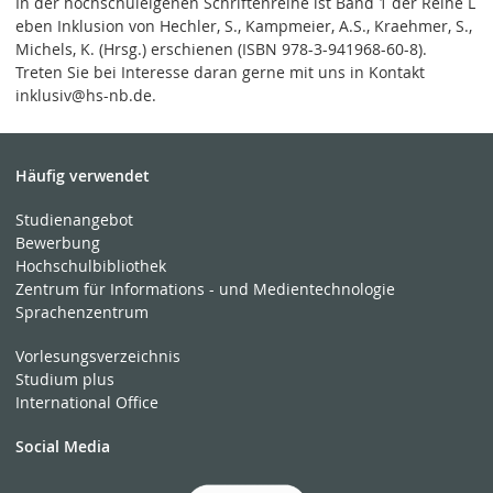
In der hochschuleigenen Schriftenreihe ist Band 1 der Reihe L
eben Inklusion von Hechler, S., Kampmeier, A.S., Kraehmer, S.,
Michels, K. (Hrsg.) erschienen (ISBN 978-3-941968-60-8).
Treten Sie bei Interesse daran gerne mit uns in Kontakt
inklusiv@hs-nb.de.
Häufig verwendet
Studienangebot
Bewerbung
Hochschulbibliothek
Zentrum für Informations - und Medientechnologie
Sprachenzentrum
Vorlesungsverzeichnis
Studium plus
International Office
Social Media