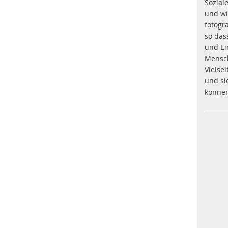
Sozial
und wi
fotogra
so dass
und Ei
Mensc
Vielse
und si
könne