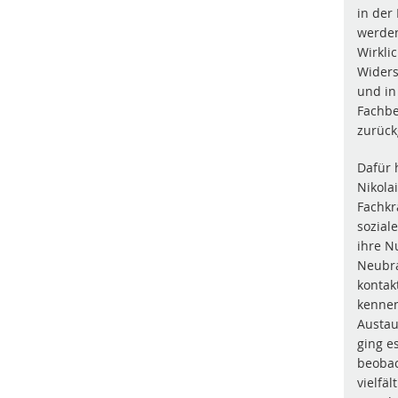
in der
werden
Wirkli
Widers
und in
Fachbe
zurück
Dafür 
Nikola
Fachkrä
sozial
ihre N
Neubr
kontak
kennen
Austau
ging e
beobac
vielfäl