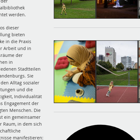
 der
albibliothek
htet werden.
tos dieser
llung bieten
ke in die Praxis
er Arbeit und in
sräume der
hen in
iedenen Stadtteilen
ndenburgs. Sie
 den Alltag sozialer
htungen und die
tigkeit, Individualität
as Engagement der
igten Menschen. Die
ist ein gemeinsamer
er Raum, in dem sich
schaftliche
tnisse manifestieren: