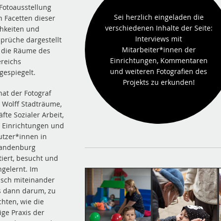
 Fotoausstellung
Sei herzlich eingeladen die
 Facetten dieser
verschiedenen Inhalte der Seite:
chkeiten und
Interviews mit
prüche dargestellt
Mitarbeiter*innen der
 die Räume des
Einrichtungen, Kommentaren
reichs
und weiteren Fotografien des
gespiegelt.
Projekts zu erkunden!
hat der Fotograf
i Wolff Stadträume,
fte Sozialer Arbeit,
e Einrichtungen und
utzer*innen in
andenburg
tiert, besucht und
gelernt. Im
sch miteinander
s dann darum, zu
hten, wie die
tige Praxis der