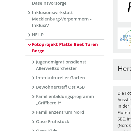
Daseinsvorsorge
Inklusionswirkstatt
Mecklenburg-Vorpommern -
InklusiV
HEL.P
Fotoprojekt Platte Beet Türen
Berge
Jugendmigrationsdienst
Her
Allerweltsorchester
Interkultureller Garten
Bewohnertreff Ost ASB
Die Fo
Familienbildungsprogramm
Ausste
„Griffbereit“
in der
Familienzentrum Nord
Fluren
SBE, i
Oase Frühstück
(Nordk
Oase-Kids