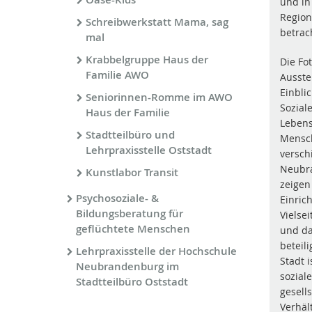
und in
Region
Schreibwerkstatt Mama, sag
betrac
mal
Krabbelgruppe Haus der
Die Fo
Familie AWO
Ausste
Einblic
Seniorinnen-Romme im AWO
Sozial
Haus der Familie
Leben
Stadtteilbüro und
Mensc
Lehrpraxisstelle Oststadt
versch
Neubra
Kunstlabor Transit
zeigen
Psychosoziale- &
Einric
Bildungsberatung für
Vielsei
geflüchtete Menschen
und d
beteil
Lehrpraxisstelle der Hochschule
Stadt 
Neubrandenburg im
sozial
Stadtteilbüro Oststadt
gesell
Verhäl