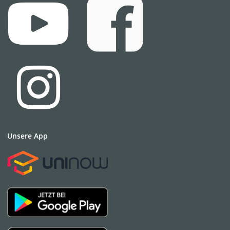
Studiendekanin
Prof. Dr. Melanie Jagla-Franke
Studiendekanin - Professur
Gesundheitswissenschaften: Psychologie
und Beratung
jagla-franke@hs-nb.de
Raum 143 - Haus 1
0395 5693-3109
0395 5693-73109
Unsere App
Stellvertretende Studiendekanin
Prof. Dr. Hanna Janetzke
Stellvertretende Studiendekanin -
Professur: Professur für Empirische
Sozialforschung und
Organisationspsychologie in Gesundheit
und Pflege