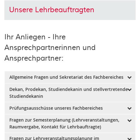
Unsere Lehrbeauftragten
Ihr Anliegen - Ihre
Ansprechpartnerinnen und
Ansprechpartner:
Allgemeine Fragen und Sekretariat des Fachbereiches
Dekan, Prodekan, Studiendekanin und stellvertretende
Katja Kraft - Sekretariat FB GPM
Studiendekanin
Sekretärin
Prüfungsausschüsse unseres Fachbereiches
Dekan
sekretariat.gpm@hs-nb.de
Raum 168 - Haus 1
Fragen zur Semesterplanung (Lehrveranstaltungen,
Alle Informationen finden Sie auf
dieser Seite
.
Prof. Dr. Harald Seider (Dekan FB
0395 5693 - 3002
Raumvergabe, Kontakt für Lehrbauftragte)
GPM)
0395 5693 - 73002
Dekan des Fachbereichs Gesundheit,
Fragen zur Lehrveranstaltungsplanung im