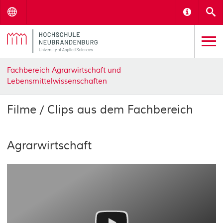
Menu
Informat
S
Fachbereich Agrarwirtschaft und
Lebensmittelwissenschaften
Filme / Clips aus dem Fachbereich
Agrarwirtschaft