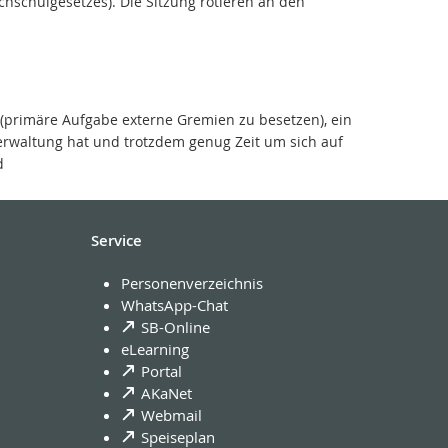
hschulgesetzes). Die Sitzung rotieren an den
 (primäre Aufgabe externe Gremien zu besetzen), ein
verwaltung hat und trotzdem genug Zeit um sich auf
d
Service
Personenverzeichnis
WhatsApp-Chat
SB-Online
eLearning
Portal
AKaNet
Webmail
Speiseplan