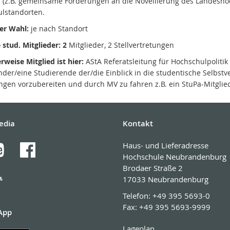
n (z.B. gemeinsame Forderungen an die Novellierung des Landeshoc
lstandorten.
er Wahl:
je nach Standort
 stud. Mitglieder: 2
Mitglieder, 2 Stellvertretungen
rweise Mitglied ist hier:
AStA Referatsleitung für Hochschulpolitik
nder/eine Studierende der/die Einblick in die studentische Selbst
ungen vorzubereiten und durch MV zu fahren z.B. ein StuPa-Mitglie
edia
Kontakt
Haus- und Lieferadresse
Hochschule Neubrandenburg
Brodaer Straße 2
17033 Neubrandenburg
Telefon:
+49 395 5693-0
Fax:
+49 395 5693-9999
App
Lageplan