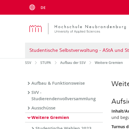
Menu
DE
Studentische Selbstverwaltung - AStA und S
SSV
STUPA
Aufbau der SSV
Weitere Gremien
Weit
Aufbau & Funktionsweise
SVV -
Studierendenvollversammlung
Aufsi
Ausschüsse
Inhalt/A
Weitere Gremien
und begu
Turnus d
Studentische Wahlen 2023