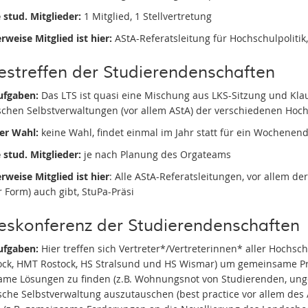
 stud. Mitglieder:
1 Mitglied, 1 Stellvertretung
rweise Mitglied ist hier:
AStA-Referatsleitung für Hochschulpolitik,
streffen der Studierendenschaften
ufgaben:
Das LTS ist quasi eine Mischung aus LKS-Sitzung und Klau
schen Selbstverwaltungen (vor allem AStA) der verschiedenen Hoc
er Wahl:
keine Wahl, findet einmal im Jahr statt für ein Wochenen
 stud. Mitglieder:
je nach Planung des Orgateams
rweise Mitglied ist hier
: Alle AStA-Referatsleitungen, vor allem d
 Form) auch gibt, StuPa-Präsi
eskonferenz der Studierendenschaften
ufgaben:
Hier treffen sich Vertreter*/Vertreterinnen* aller Hochsc
ock, HMT Rostock, HS Stralsund und HS Wismar) um gemeinsame 
me Lösungen zu finden (z.B. Wohnungsnot von Studierenden, unger
sche Selbstverwaltung auszutauschen (best practice vor allem des 