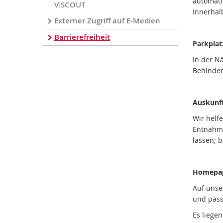
automati
V:SCOUT
Innerhalb
Externer Zugriff auf E-Medien
Barrierefreiheit
Parkplat
In der N
Behinder
Auskunft
Wir helf
Entnahme
lassen; 
Homepa
Auf unse
und passe
Es liege