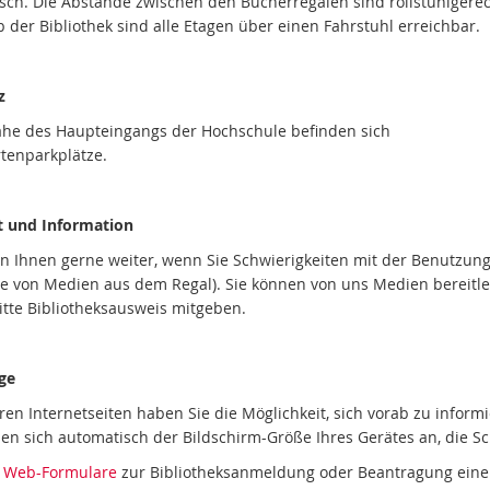
sch. Die Abstände zwischen den Bücherregalen sind rollstuhlgerec
 der Bibliothek sind alle Etagen über einen Fahrstuhl erreichbar.
z
ähe des Haupteingangs der Hochschule befinden sich
tenparkplätze.
 und Information
en Ihnen gerne weiter, wenn Sie Schwierigkeiten mit der Benutzung
 von Medien aus dem Regal). Sie können von uns Medien bereitle
bitte Bibliotheksausweis mitgeben.
ge
ren Internetseiten haben Sie die Möglichkeit, sich vorab zu infor
n sich automatisch der Bildschirm-Größe Ihres Gerätes an, die Schr
n
Web-Formulare
zur Bibliotheksanmeldung oder Beantragung einer 