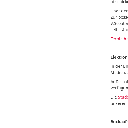
abschick
Über de
Zur bess
V:Scout 
selbstän
Fernleih
Elektron
In der B
Medien. 
Außerhal
Verfügun
Die
Stud
unseren 
Buchaufs