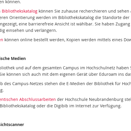
en können.
n
Bibliothekskatalog
können Sie zuhause recherchieren und sehen a
eren Orientierung werden im Bibliothekskatalog die Standorte de
angezeigt, eine barrierefreie Ansicht ist wählbar. Sie haben Zugan
dig einsehen und verlängern.
en
können online bestellt werden, Kopien werden mittels eines Do
ische Medien
ibliothek und auf dem gesamten Campus im Hochschulnetz haben Si
Sie können sich auch mit dem eigenen Gerät über Eduroam ins da
b des Campus-Netzes stehen die E-Medien der Bibliothek für Ho
g.
entischen Abschlussarbeiten
der Hochschule Neubrandenburg stehe
Bibliothekskatalog oder die Digibib im Internet zur Verfügung.
ichtscanner