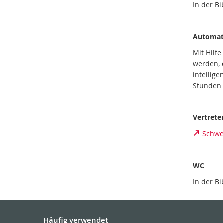
In der B
Automat
Mit Hilf
werden, 
intellig
Stunden 
Vertrete
Schwe
WC
In der B
Häufig verwendet