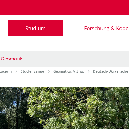
Studium
Forschung & Koop
d Geomatik
tudium
Studiengänge
Geomatics, M.Eng.
Deutsch-Ukrainisch