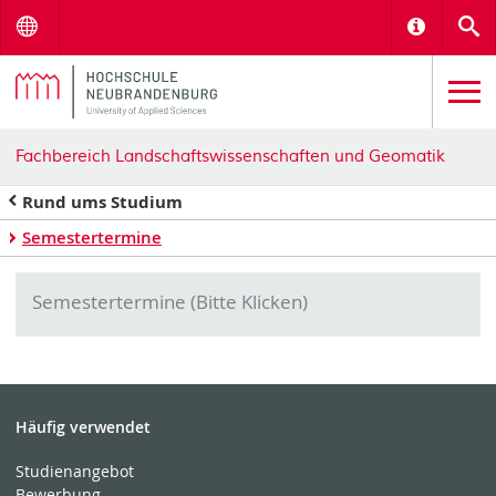
Menu
Informat
S
Fachbereich Landschaftswissenschaften und Geomatik
Rund ums Studium
Semestertermine
Semestertermine (Bitte Klicken)
Häufig verwendet
Studienangebot
Bewerbung