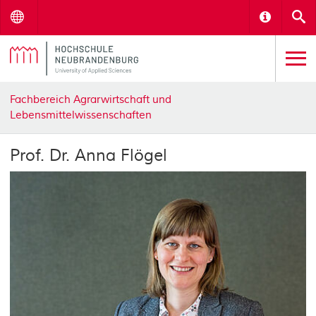
Menu
Informat
S
Fachbereich Agrarwirtschaft und
Lebensmittelwissenschaften
Prof. Dr. Anna Flögel