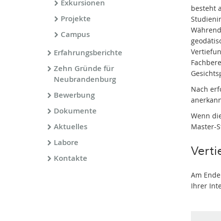
Exkursionen
besteht 
Projekte
Studieni
Während 
Campus
geodätis
Vertiefu
Erfahrungsberichte
Fachbere
Zehn Gründe für
Gesichts
Neubrandenburg
Nach erf
Bewerbung
anerkann
Dokumente
Wenn die
Aktuelles
Master-S
Labore
Verti
Kontakte
Am Ende 
Ihrer In