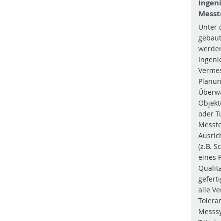
Ingen
Messt
Unter 
gebaut
werden
Ingeni
Vermes
Planun
Überw
Objekt
oder Tu
Messte
Ausric
(z.B. S
eines 
Qualit
gefert
alle V
Tolera
Messsy