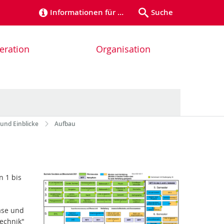
Informationen für …
Suche
eration
Organisation
 und Einblicke
Aufbau
n 1 bis
ase und
echnik"