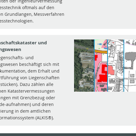
eiten der Ingenieurvermessung
sstechnik oftmals auf den
en Grundlangen, Messverfahren
sstechnologien.
nschaftskataster und
ngswesen
egenschafts- und
gswesen beschäftigt sich mit
kumentation, dem Erhalt und
rtführung von Liegenschaften
stücken). Dazu zählen alle
hen Katastervermessungen
ngen mit Grenzbezug oder
de-aufnahmen) und deren
rierung in dem amtlichen
ormationssystem (ALKIS®).