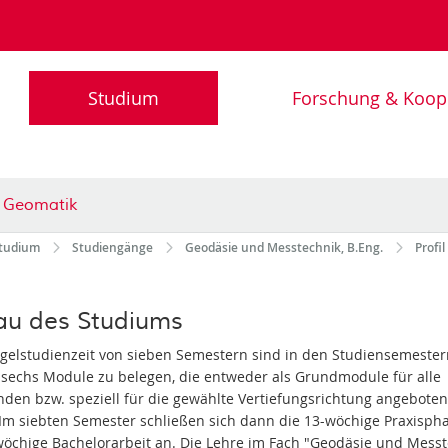
Studium
Forschung & Koop
d Geomatik
tudium
Studiengänge
Geodäsie und Messtechnik, B.Eng.
Profil
au des Studiums
egelstudienzeit von sieben Semestern sind in den Studiensemester
s sechs Module zu belegen, die entweder als Grundmodule für alle
nden bzw. speziell für die gewählte Vertiefungsrichtung angeboten
Im siebten Semester schließen sich dann die 13-wöchige Praxisph
wöchige Bachelorarbeit an. Die Lehre im Fach "Geodäsie und Messt