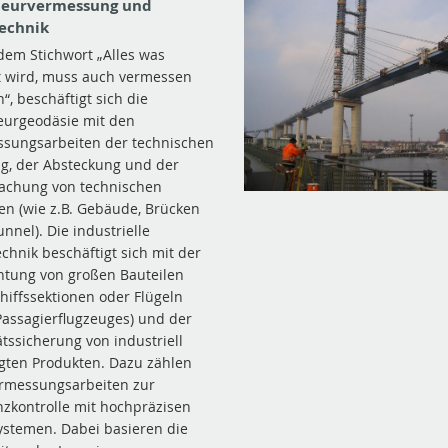
ieurvermessung und
echnik
dem Stichwort „Alles was
 wird, muss auch vermessen
“, beschäftigt sich die
eurgeodäsie mit den
sungsarbeiten der technischen
g, der Absteckung und der
achung von technischen
en (wie z.B. Gebäude, Brücken
nnel). Die industrielle
chnik beschäftigt sich mit der
htung von großen Bauteilen
chiffssektionen oder Flügeln
Passagierflugzeuges) und der
ätssicherung von industriell
igten Produkten. Dazu zählen
ermessungsarbeiten zur
nzkontrolle mit hochpräzisen
stemen. Dabei basieren die