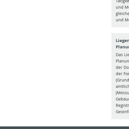
Tätigk
und Me
gleich
und Me
Liege
Planu
Das Li
Planun
der Do
der Fo
(Grund
amtlic
(Messu
Gebäu
Regist
Geoinf