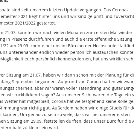
udis,
onate sind seit unserem letzten Update vergangen. Das Corona-
mester 2021 liegt hinter uns und wir sind geipmft und zuversicht
mester 2021/2022 gestartet.
am 21.07. konnten wir nach vielen Monaten zum ersten Mal wieder 
ung in Präsenz durchführen und auch die erste öffentliche Sitzung
1/22 am 29.09. konnte bei uns im Büro an der Hochschule stattfin
 uns untereinander endlich wieder persönlich austauschen konnte
 Möglichkeit euch persönlich kennenzulernen, hat uns wirklich seh
rer Sitzung am 21.07. haben wir dann schon mit der Planung für die
fang September begonnen. Aufgrund von Corona hatten wir zwar
nungssicherheit, aber wir waren voller Tatendrang und guter Ding
en wir rückblickend sagen? Aus unserer Sicht waren die Tage ein v
as Wetter hat mitgespielt, Corona hat weitestgehend keine Rolle ge
Stimmung war richtig gut. Außerdem haben wir einige Studis für d
 können. Um genau zu sein so viele, dass wir bei unserer ersten
hen Sitzung am 29.09. feststellen durften, dass unser Büro für die 
edern bald zu klein sein wird.