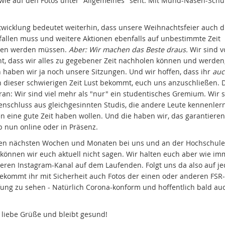
 wie auf den Fotos unter "Allgemeines" seht: Mit Mund-Nasen-Schu
twicklung bedeutet weiterhin, dass unsere Weihnachtsfeier auch d
fallen muss und weitere Aktionen ebenfalls auf unbestimmte Zeit
ben werden müssen.
Aber: Wir machen das Beste draus.
Wir sind v
ht, dass wir alles zu gegebener Zeit nachholen können und werden
n haben wir ja noch unsere Sitzungen. Und wir hoffen, dass ihr
auc
n dieser schwierigen Zeit Lust bekommt, euch uns anzuschließen.
ran: Wir sind viel mehr als "nur" ein studentisches Gremium. Wir s
schluss aus gleichgesinnten Studis, die andere Leute kennenle
en eine gute Zeit haben wollen. Und die haben wir, das garantieren
b nun online oder in Präsenz.
en nächsten Wochen und Monaten bei uns und an der Hochschule
, können wir euch aktuell nicht sagen. Wir halten euch aber wie im
eren Instagram-Kanal auf dem Laufenden. Folgt uns da also auf j
 bekommt ihr mit Sicherheit auch Fotos der einen oder anderen FSR-
ung zu sehen - Natürlich Corona-konform und hoffentlich bald au
, liebe Grüße und bleibt gesund!