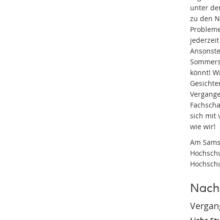
unter de
zu den N
Probleme
jederzeit
Ansonste
Sommerse
könnt! W
Gesichte
Vergange
Fachscha
sich mit 
wie wir!
Am Samst
Hochschu
Hochschu
Nach
Vergang