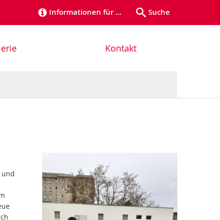
Informationen für …
Suche
erie
Kontakt
n und
am
eue
uch