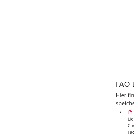
FAQ 
Hier f
speiche
Lie
Co
Fa