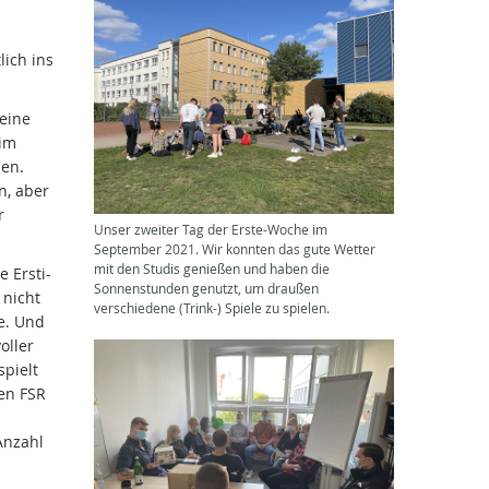
lich ins
eine
 im
den.
n, aber
r
Unser zweiter Tag der Erste-Woche im
September 2021. Wir konnten das gute Wetter
mit den Studis genießen und haben die
 Ersti-
Sonnenstunden genutzt, um draußen
 nicht
verschiedene (Trink-) Spiele zu spielen.
e. Und
oller
spielt
en FSR
Anzahl