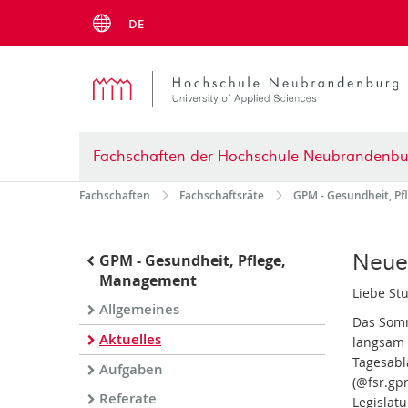
Menu
DE
Fachschaften der Hochschule Neubrandenbu
Fachschaften
Fachschaftsräte
GPM - Gesundheit, P
Neue
GPM - Gesundheit, Pflege,
Management
Liebe Stu
Allgemeines
Das Somm
Aktuelles
langsam 
Tagesabl
Aufgaben
(@fsr.gp
Referate
Legislat