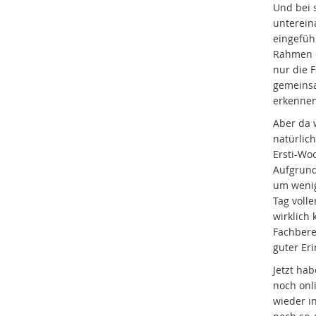
Und bei s
unterein
eingefüh
Rahmen d
nur die 
gemeinsa
erkennen
Aber da 
natürlic
Ersti-Wo
Aufgrund 
um wenig
Tag volle
wirklich
Fachbere
guter Er
Jetzt ha
noch onli
wieder in