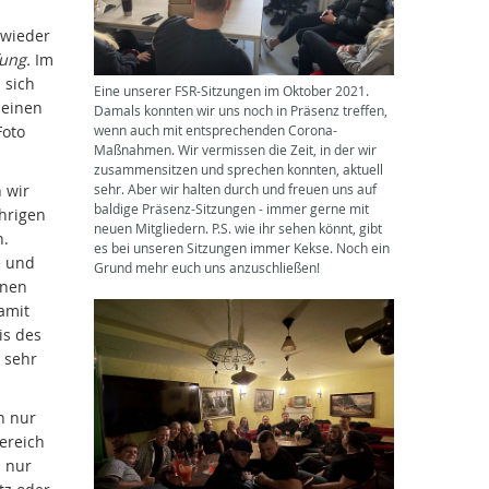
 wieder
fung.
Im
 sich
Eine unserer FSR-Sitzungen im Oktober 2021.
 einen
Damals konnten wir uns noch in Präsenz treffen,
Foto
wenn auch mit entsprechenden Corona-
Maßnahmen. Wir vermissen die Zeit, in der wir
zusammensitzen und sprechen konnten, aktuell
 wir
sehr. Aber wir halten durch und freuen uns auf
baldige Präsenz-Sitzungen - immer gerne mit
ährigen
neuen Mitgliedern. P.S. wie ihr sehen könnt, gibt
n.
es bei unseren Sitzungen immer Kekse. Noch ein
e und
Grund mehr euch uns anzuschließen!
inen
damit
is des
 sehr
n nur
bereich
n nur