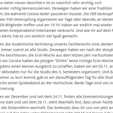
o vielen neuen Gesichtern ist es natürlich sehr wichtig, sich
ander richtig kennenzulernen. Deswegen haben wir eine Tradition
rt, die während Corona leider pausieren musste:
Die FSR-Verknüp
er FSR-Verknüpfung organiseren wir Tage oder Abende, an denen
FSR-Mitglieder treffen und am 19.10. haben wir endlich mal wieder
men Kneipenabend miteinander verbracht. Und wie ihr auf dem 
 könnt, hat es uns wirklich viel Spaß gemacht.
wir die studentische Vertretung unseres Fachbereichs sind, denken
h immer zuerst an alle Studis. Deswegen haben wir nach der diesj
che beschlossen, die Ersti-Woche aus dem letzten Jahr nachzuhole
von Corona hatten die jetzigen "Drittis" keine richtige Ersti-Woch
stens einen kleinen Ausgleich zu schaffen, haben wir am 03.11. e
r Aktivitäten nur für die Studis des 3. Semesters organisiert. Und 
 keiner zu kurz kommt, gab es am darauffolgenden Tag für alle Stud
ichs einen Spieleabend an der Hochschule. Beide Tage sind uns in
innerung.
ben wir Dezember und seit dem 24.11. finden alle Gremiensitzunge
ne statt und seit dem 29.11. steht ebenfalls fest, dass unser Fach
 die Distanzlehre wechselt. Das bedeutet, dass ihr uns von jetzt a