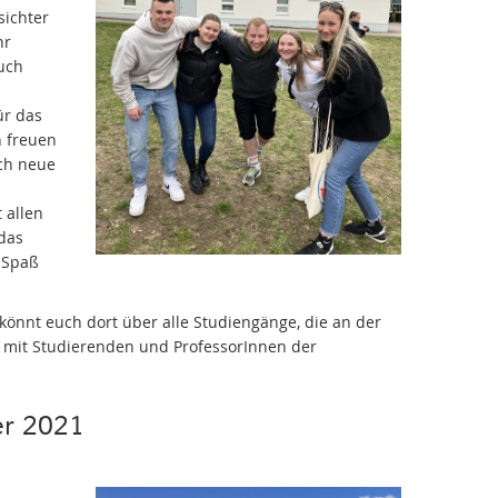
sichter
hr
euch
ür das
h freuen
uch neue
 allen
 das
l Spaß
könnt euch dort über alle Studiengänge, die an der
 mit Studierenden und ProfessorInnen der
r 2021