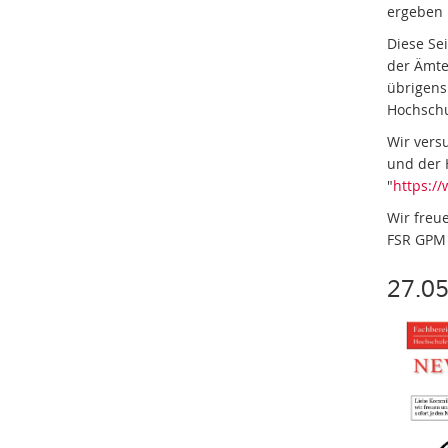
ergeben 
Diese Se
der Ämte
übrigens
Hochschu
Wir vers
und der 
"
https:/
Wir freu
FSR GP
27.05