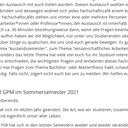
nen Austausch mit euch treten würden. Diesen Austausch wollten w
rbinden und deswegen widmet sich jedes Fachschaftscafé einem 
r Fachschaftscafés stehen uns immer eine oder mehrere Personen
tarbeiter*innen oder Professor*innen, der Austausch ist innerha
ch ca. 30 Minuten beziehungsweise dann, wenn alle Fragen beantw
raufhin haben wir die Möglichkeit, nur unter uns Studierenden ü
 über Dinge zu quatschen, die uns und euch gerade bewegen. Es ga
ema "Auslandssemester", zum Thema "wissenschaftliches Arbeiten
onders das letzte Thema hat viele von euch für ihr Studium inter
zu entschieden, die wichtigsten Fragen und Antworten dieses Fac
o mal Fragen zum Thema Bachelor- oder Masterthesis habt, schaut e
dig. Falls nicht, zögert nicht euch bei uns zu melden. Wir helfen 
R GPM im Sommersemester 2021
udierende,
hat sich im letzten Jahr geändert. Die Art, wie wir studieren, zu
nd eigentlich unser aller Leben.
 FSR hat sich in den letzten Semestern wieder und wieder verä