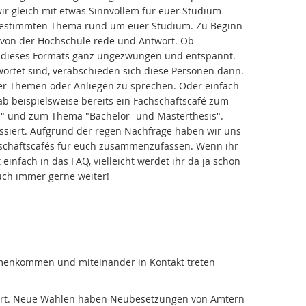
ir gleich mit etwas Sinnvollem für euer Studium
bestimmten Thema rund um euer Studium. Zu Beginn
 von der Hochschule rede und Antwort. Ob
lb dieses Formats ganz ungezwungen und entspannt.
ortet sind, verabschieden sich diese Personen dann.
ber Themen oder Anliegen zu sprechen. Oder einfach
b beispielsweise bereits ein Fachschaftscafé zum
" und zum Thema "Bachelor- und Masterthesis".
essiert. Aufgrund der regen Nachfrage haben wir uns
hschaftscafés für euch zusammenzufassen. Wenn ihr
infach in das FAQ, vielleicht werdet ihr da ja schon
euch immer gerne weiter!
sammenkommen und miteinander in Kontakt treten
ndert. Neue Wahlen haben Neubesetzungen von Ämtern