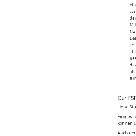
ei
ve
de
Mi
Na
Da
so
Th
Bes
da
als
fün
Der FS
Liebe St
Einiges 
können u
Auch der