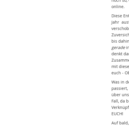
noch so,
online.
Diese En
Jahr aus
verscho
Zuversic
bis dahi
gerade
i
denkt da
Zusammen
mit dies
euch - O
Was in d
passiert
über uns
Fall, da
Verknüpf
EUCH!
Auf bald