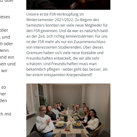
tz oder
Unsere erste FSR-Verknüpfung im
ieses
Wintersemester 2021/2022. Zu Beginn des
Semesters konnten wir viele neue Mitglieder für
oller
den FSR gewinnen. Und da war es natürlich bald
an der Zeit, sich richtig kennenzulernen. Für uns
, und
ist der FSR mehr als nur ein Zusammenschluss
h
oder
von interessierten Studierenden. Über dieses
 Denn
Gremium haben sich viele neue Kontakte und
ind ein
Freundschaften entwickelt, die wir alle sehr
rnen und
schätzen. Und Freundschaften muss man
bekanntlich pflegen - wobei geht das besser, als
 wir
bei einem entspannten Kneipenabend?
 so
mer
eden
ch mit