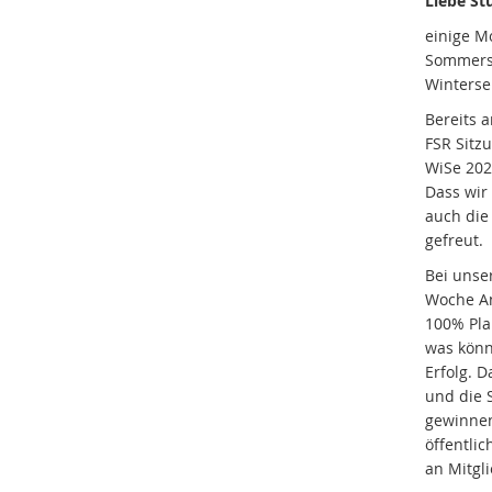
Liebe St
einige M
Sommerse
Winterse
Bereits 
FSR Sitz
WiSe 202
Dass wir
auch die
gefreut.
Bei unse
Woche An
100% Pla
was könn
Erfolg. D
und die 
gewinnen
öffentlic
an Mitgli