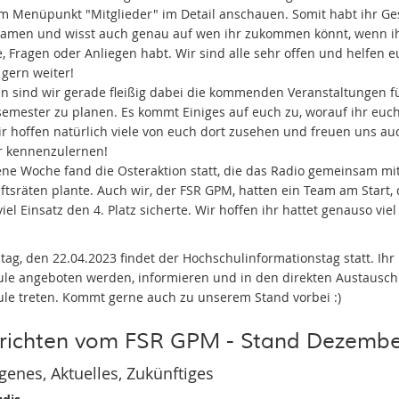
m Menüpunkt "Mitglieder" im Detail anschauen. Somit habt ihr Ge
amen und wisst auch genau auf wen ihr zukommen könnt, wenn i
, Fragen oder Anliegen habt. Wir sind alle sehr offen und helfen 
 gern weiter!
n sind wir gerade fleißig dabei die kommenden Veranstaltungen f
mester zu planen. Es kommt Einiges auf euch zu, worauf ihr euc
ir hoffen natürlich viele von euch dort zusehen und freuen uns a
r kennenzulernen!
ne Woche fand die Osteraktion statt, die das Radio gemeinsam mit
ftsräten plante. Auch wir, der FSR GPM, hatten ein Team am Start,
viel Einsatz den 4. Platz sicherte. Wir hoffen ihr hattet genauso vie
ag, den 22.04.2023 findet der Hochschulinformationstag statt. Ihr 
le angeboten werden, informieren und in den direkten Austausch
le treten. Kommt gerne auch zu unserem Stand vorbei :)
richten vom FSR GPM - Stand Dezembe
enes, Aktuelles, Zukünftiges