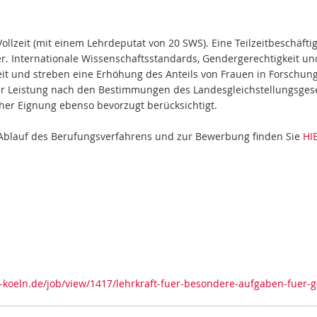
Vollzeit (mit einem Lehrdeputat von 20 SWS). Eine Teilzeitbeschäfti
. Internationale Wissenschaftsstandards, Gendergerechtigkeit und 
eit und streben eine Erhöhung des Anteils von Frauen in Forsch
her Leistung nach den Bestimmungen des Landesgleichstellungsgese
cher Eignung ebenso bevorzugt berücksichtigt.
 Ablauf des Berufungsverfahrens und zur Bewerbung finden Sie
HI
h-koeln.de/job/view/1417/lehrkraft-fuer-besondere-aufgaben-fuer-