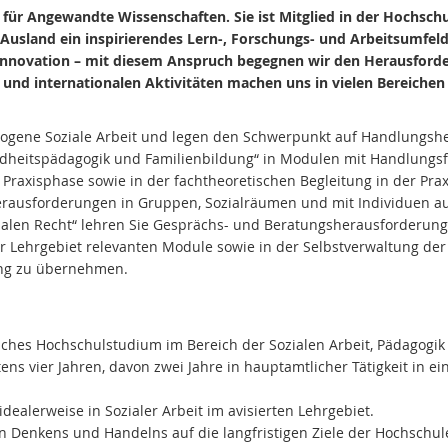
für Angewandte Wissenschaften. Sie ist Mitglied in der Hochschu
usland ein inspirierendes Lern-, Forschungs- und Arbeitsumfeld i
 Innovation – mit diesem Anspruch begegnen wir den Herausforder
und internationalen Aktivitäten machen uns in vielen Bereichen
zogene Soziale Arbeit und legen den Schwerpunkt auf Handlungsher
ndheitspädagogik und Familienbildung“ in Modulen mit Handlungs
 Praxisphase sowie in der fachtheoretischen Begleitung in der Pr
rausforderungen in Gruppen, Sozialräumen und mit Individuen au
alen Recht“ lehren Sie Gesprächs- und Beratungsherausforderunge
hr Lehrgebiet relevanten Module sowie in der Selbstverwaltung der 
tung zu übernehmen.
iches Hochschulstudium im Bereich der Sozialen Arbeit, Pädagogi
ns vier Jahren, davon zwei Jahre in hauptamtlicher Tätigkeit in e
ealerweise in Sozialer Arbeit im avisierten Lehrgebiet.
en Denkens und Handelns auf die langfristigen Ziele der Hochschule