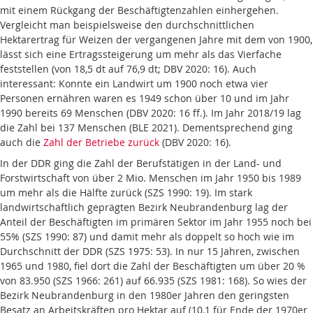
mit einem Rückgang der Beschäftigtenzahlen einhergehen.
Vergleicht man beispielsweise den durchschnittlichen
Hektarertrag für Weizen der vergangenen Jahre mit dem von 1900,
lässt sich eine Ertragssteigerung um mehr als das Vierfache
feststellen (von 18,5 dt auf 76,9 dt; DBV 2020: 16). Auch
interessant: Konnte ein Landwirt um 1900 noch etwa vier
Personen ernähren waren es 1949 schon über 10 und im Jahr
1990 bereits 69 Menschen (DBV 2020: 16 ff.). Im Jahr 2018/19 lag
die Zahl bei 137 Menschen (BLE 2021). Dementsprechend ging
auch die
Zahl der Betriebe zurück
(DBV 2020: 16).
In der DDR ging die Zahl der Berufstätigen in der Land- und
Forstwirtschaft von über 2 Mio. Menschen im Jahr 1950 bis 1989
um mehr als die Hälfte zurück (SZS 1990: 19). Im stark
landwirtschaftlich geprägten Bezirk Neubrandenburg lag der
Anteil der Beschäftigten im primären Sektor im Jahr 1955 noch bei
55% (SZS 1990: 87) und damit mehr als doppelt so hoch wie im
Durchschnitt der DDR (SZS 1975: 53). In nur 15 Jahren, zwischen
1965 und 1980, fiel dort die Zahl der Beschäftigten um über 20 %
von 83.950 (SZS 1966: 261) auf 66.935 (SZS 1981: 168). So wies der
Bezirk Neubrandenburg in den 1980er Jahren den geringsten
Besatz an Arbeitskräften pro Hektar auf (10,1 für Ende der 1970er