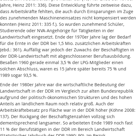
Jahre, Heinz 2011: 336). Diese Entwicklung führte zeitweise dazu,
dass Arbeitskräfte fehlten, die auch durch Einsparungen im Zuge
des zunehmenden Maschineneinsatzes nicht kompensiert werden
konnten (Heinz 2011: 335 f.). So wurden zunehmend Schüler,
Studierende oder NVA-Angehörige für Tätigkeiten in der
Landwirtschaft eingesetzt. Ende der 1970er Jahre lag der Bedarf
für die Ernte in der DDR bei 1,5 Mio. zusätzlichen Arbeitskräften
(ebd.: 361). Auffällig war jedoch der Zuwachs der Beschäftigten in
der DDR-Landwirtschaft mit abgeschlossener Berufsausbildung.
Besaßen 1960 gerade einmal 3,5 % der LPG-Mitglieder einen
solchen Abschluss, waren es 15 Jahre später bereits 75 % und
1989 sogar 93,5 %.
Ende der 1980er Jahre war die wirtschaftliche Bedeutung der
Landwirtschaft in der DDR im Vergleich zur alten Bundesrepublik
aufgrund der politisch-ökonomischen Strukturen und des hohen
Anteils an ländlichem Raum noch relativ groß. Auch der
Arbeitskräftebesatz pro Fläche war in der DDR höher (Köhne 2008:
137). Der Rückgang der Beschäftigtenzahlen vollzog sich
dementsprechend langsamer. So arbeiteten Ende 1989 noch fast
11 % der Berufstätigen in der DDR im Bereich Landwirtschaft
(Statistisches Jahrbuch der DDR 1990: 90). Im Bezirk