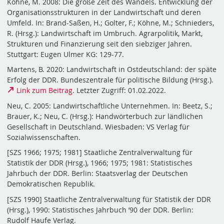
Köhne, M. 2008: Die große Zeit des Wandels. Entwicklung der
Organisationsstrukturen in der Landwirtschaft und deren
Umfeld. In: Brand-Saßen, H.; Golter, F.; Köhne, M.; Schnieders,
R. (Hrsg.): Landwirtschaft im Umbruch. Agrarpolitik, Markt,
Strukturen und Finanzierung seit den siebziger Jahren.
Stuttgart: Eugen Ulmer KG: 129-77.
Martens, B. 2020: Landwirtschaft in Ostdeutschland: der späte
Erfolg der DDR. Bundeszentrale für politische Bildung (Hrsg.).
Link zum Beitrag
. Letzter Zugriff: 01.02.2022.
Neu, C. 2005: Landwirtschaftliche Unternehmen. In: Beetz, S.;
Brauer, K.; Neu, C. (Hrsg.): Handwörterbuch zur ländlichen
Gesellschaft in Deutschland. Wiesbaden: VS Verlag für
Sozialwissenschaften.
[SZS 1966; 1975; 1981] Staatliche Zentralverwaltung für
Statistik der DDR (Hrsg.), 1966; 1975; 1981: Statistisches
Jahrbuch der DDR. Berlin: Staatsverlag der Deutschen
Demokratischen Republik.
[SZS 1990] Staatliche Zentralverwaltung für Statistik der DDR
(Hrsg.), 1990: Statistisches Jahrbuch ’90 der DDR. Berlin:
Rudolf Haufe Verlag.