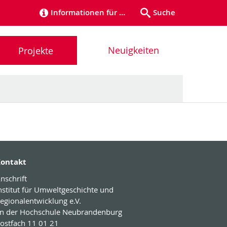
Informationen für …
Suche
Neuigkeiten
Projekte
ontakt
nschrift
nstitut für Umweltgeschichte und
egionalentwicklung e.V.
n der Hochschule Neubrandenburg
ostfach 11 01 21